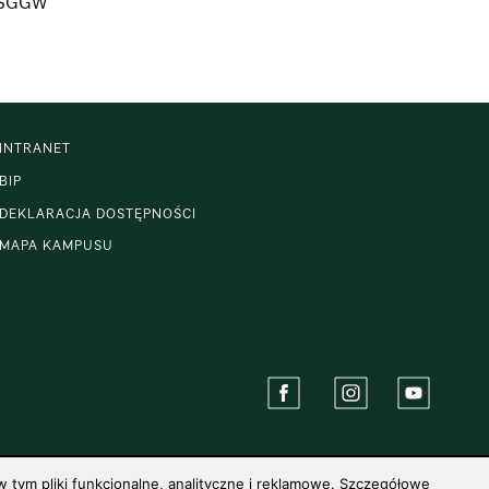
j SGGW”
INTRANET
BIP
DEKLARACJA DOSTĘPNOŚCI
MAPA KAMPUSU
 tym pliki funkcjonalne, analityczne i reklamowe. Szczegółowe