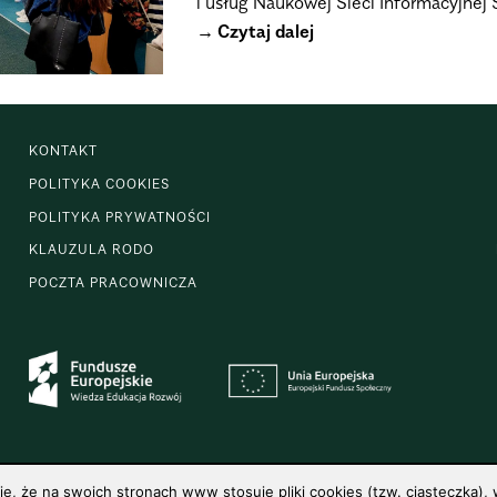
i usług Naukowej Sieci Informacyjne
Czytaj dalej
KONTAKT
POLITYKA COOKIES
POLITYKA PRYWATNOŚCI
KLAUZULA RODO
POCZTA PRACOWNICZA
 że na swoich stronach www stosuje pliki cookies (tzw. ciasteczka), w