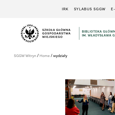
IRK
SYLABUS SGGW
E
BIBLIOTEKA GŁÓW
IM. WŁADYSŁAWA 
Szkoła
Główna
/
/
SGGW Witryn
Home
wydziały
Gospodarstwa
Wiejskiego
w
Warszawie