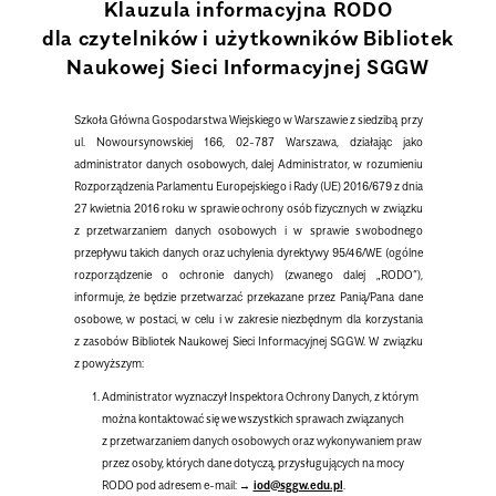
Klauzula informacyjna RODO
dla czytelników i użytkowników Bibliotek
Naukowej Sieci Informacyjnej SGGW
Szkoła Główna Gospodarstwa Wiejskiego w Warszawie z siedzibą przy
ul. Nowoursynowskiej 166, 02-787 Warszawa, działając jako
administrator danych osobowych, dalej Administrator, w rozumieniu
Rozporządzenia Parlamentu Europejskiego i Rady (UE) 2016/679 z dnia
27 kwietnia 2016 roku w sprawie ochrony osób fizycznych w związku
z przetwarzaniem danych osobowych i w sprawie swobodnego
przepływu takich danych oraz uchylenia dyrektywy 95/46/WE (ogólne
rozporządzenie o ochronie danych) (zwanego dalej „RODO”),
informuje, że będzie przetwarzać przekazane przez Panią/Pana dane
osobowe, w postaci, w celu i w zakresie niezbędnym dla korzystania
z zasobów Bibliotek Naukowej Sieci Informacyjnej SGGW. W związku
z powyższym:
Administrator wyznaczył Inspektora Ochrony Danych, z którym
można kontaktować się we wszystkich sprawach związanych
z przetwarzaniem danych osobowych oraz wykonywaniem praw
przez osoby, których dane dotyczą, przysługujących na mocy
RODO pod adresem e-mail:
iod@sggw.edu.pl
.