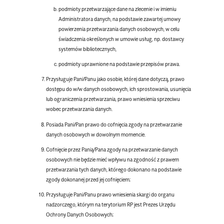
podmioty przetwarzające dane na zlecenie i w imieniu
Administratora danych, na podstawie zawartej umowy
powierzenia przetwarzania danych osobowych, w celu
świadczenia określonych w umowie usług, np. dostawcy
systemów bibliotecznych,
podmioty uprawnione na podstawie przepisów prawa.
Przysługuje Pani/Panu jako osobie, której dane dotyczą, prawo
dostępu do w/w danych osobowych, ich sprostowania, usunięcia
lub ograniczenia przetwarzania, prawo wniesienia sprzeciwu
wobec przetwarzania danych.
Posiada Pani/Pan prawo do cofnięcia zgody na przetwarzanie
danych osobowych w dowolnym momencie.
Cofnięcie przez Panią/Pana zgody na przetwarzanie danych
osobowych nie będzie mieć wpływu na zgodność z prawem
przetwarzania tych danych, którego dokonano na podstawie
zgody dokonanej przed jej cofnięciem;
Przysługuje Pani/Panu prawo wniesienia skargi do organu
nadzorczego, którym na terytorium RP jest Prezes Urzędu
Ochrony Danych Osobowych;