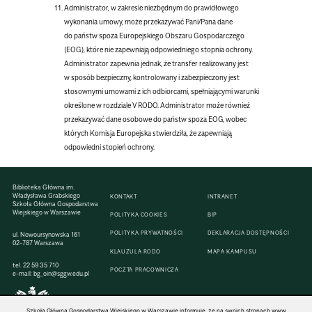
Administrator, w zakresie niezbędnym do prawidłowego
wykonania umowy, może przekazywać Pani/Pana dane
do państw spoza Europejskiego Obszaru Gospodarczego
(EOG), które nie zapewniają odpowiedniego stopnia ochrony.
Administrator zapewnia jednak, że transfer realizowany jest
w sposób bezpieczny, kontrolowany i zabezpieczony jest
stosownymi umowami z ich odbiorcami, spełniającymi warunki
określone w rozdziale V RODO. Administrator może również
przekazywać dane osobowe do państw spoza EOG, wobec
których Komisja Europejska stwierdziła, że zapewniają
odpowiedni stopień ochrony.
Biblioteka Główna im.
Władysława Grabskiego
KONTAKT
INTRANET
Szkoła Główna Gospodarstwa
Wiejskiego w Warszawie
POLITYKA COOKIES
BIP
POLITYKA PRYWATNOŚCI
DEKLARACJA DOSTĘPNOŚCI
ul. Nowoursynowska 161
02-787 Warszawa
KLAUZULA RODO
MAPA KAMPUSU
tel.
22 59 35 710
POCZTA PRACOWNICZA
e-mail:
bg_oin@sggw.edu.pl
Szkoła Główna Gospodarstwa Wiejskiego w Warszawie informuje, że na swoich stronach www