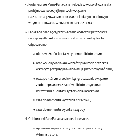
Podane przez Panią/Pana dane nie będą wykorzystywane dla
podejmowania decyzji opartych wyłącznie
na zautomatyzowanym przetwarzaniu danych osobowych,
w tym profilowaniu w rozumieniu art. 22 RODO.
Pani/Pana dane będą przetwarzane wyłącznie przez okres
niezbędny dla realizowania ww. celów, a zatem będzie to
odpowiednio:
okres ważności konta w systemie bibliotecznym,
czas wykonywania obowiązków prawnych oraz czas,
w którym przepisy prawa nakazują przechowywać dane,
czas, po którym przedawnią się roszczenia związane
z udostępnianiem zasobów bibliotecznych oraz
korzystania z konta w systemie bibliotecznym,
czas do momentu wyrażenia sprzeciwu,
czas do momentu wycofania zgody.
Odbiorcami Pani/Pana danych osobowych są:
upoważnieni pracownicy oraz współpracownicy
Administratora,