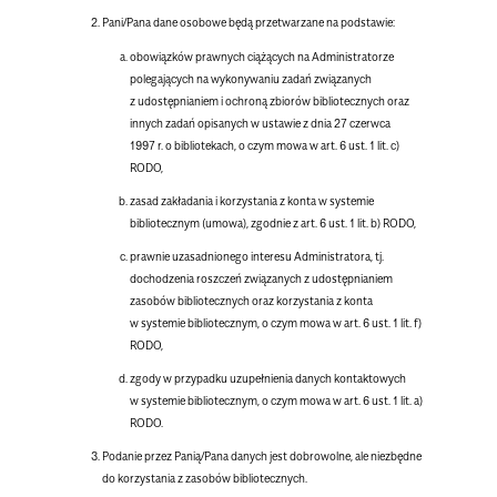
Pani/Pana dane osobowe będą przetwarzane na podstawie:
obowiązków prawnych ciążących na Administratorze
polegających na wykonywaniu zadań związanych
z udostępnianiem i ochroną zbiorów bibliotecznych oraz
innych zadań opisanych w ustawie z dnia 27 czerwca
1997 r. o bibliotekach, o czym mowa w art. 6 ust. 1 lit. c)
RODO,
zasad zakładania i korzystania z konta w systemie
bibliotecznym (umowa), zgodnie z art. 6 ust. 1 lit. b) RODO,
prawnie uzasadnionego interesu Administratora, tj.
dochodzenia roszczeń związanych z udostępnianiem
zasobów bibliotecznych oraz korzystania z konta
w systemie bibliotecznym, o czym mowa w art. 6 ust. 1 lit. f)
RODO,
zgody w przypadku uzupełnienia danych kontaktowych
w systemie bibliotecznym, o czym mowa w art. 6 ust. 1 lit. a)
RODO.
Podanie przez Panią/Pana danych jest dobrowolne, ale niezbędne
do korzystania z zasobów bibliotecznych.