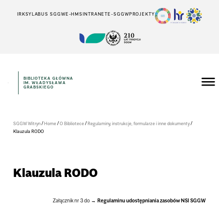
IRK
SYLABUS SGGW
E-HMS
INTRANET
E-SGGW
PROJEKTY
BIBLIOTEKA GŁÓWNA
IM. WŁADYSŁAWA
GRABSKIEGO
/
/
/
/
SGGW Witryn
Home
O Bibliotece
Regulaminy, instrukcje, formularze i inne dokumenty
Klauzula RODO
Klauzula RODO
Załącznik nr 3 do
Regulaminu udostępniania zasobów NSI SGGW