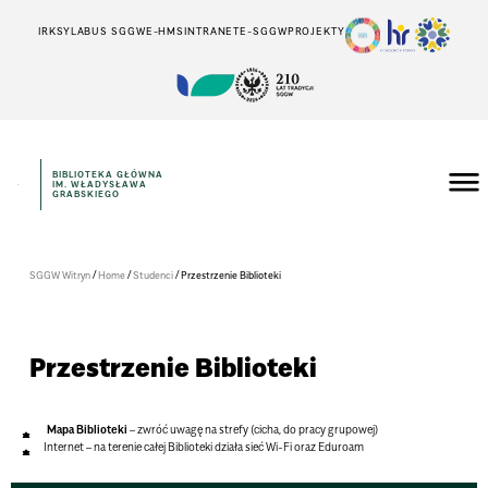
IRK
SYLABUS SGGW
E-HMS
INTRANET
E-SGGW
PROJEKTY
BIBLIOTEKA GŁÓWNA
IM. WŁADYSŁAWA
GRABSKIEGO
/
/
/
SGGW Witryn
Home
Studenci
Przestrzenie Biblioteki
Przestrzenie Biblioteki
Mapa Biblioteki
– zwróć uwagę na strefy (cicha, do pracy grupowej)
Internet – na terenie całej Biblioteki działa sieć Wi-Fi oraz Eduroam