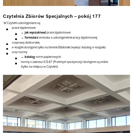
Czytelnia Zbiorów Specjalnych
– pokój 177
W Czytelni udostępniane są:
prace dyplomowe
jak wyszukiwać
prace dyplomowe;
formularz
wniosku o udostępnienie pracy dyplomowej.
rozprawy doktorskie,
e-książki dostępne tylko na terenie Biblioteki (
wykaz
i
katalog
e-książek)
oraz normy
katalog
norm papierowych;
normy z zakresu ICS 67 (Przemysł spożywczy) dostępne są online
(tylko na miejscu w Czytelni).