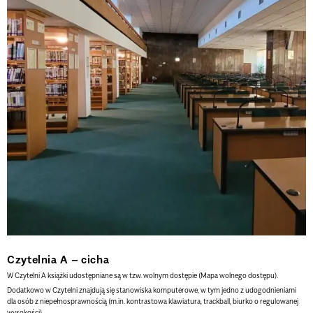
Czytelnia A – cicha
W Czytelni A książki udostępniane są w tzw.
w
olnym
d
ostępie (
Mapa wolnego dostępu
).
Dodatkowo w Czytelni znajdują się
stanowiska komputerowe, w tym jedno z udogodnieniami
dla osób z niepełnosprawnością (m.in. kontrastowa klawiatura, trackball, biurko o regulowanej
wysokości).