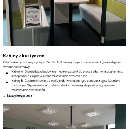
Kabiny akustyczne
Kabiny akustyczne znajdują się w Czytelni A.
Stanowią miejsce pracy czy nauki, pozwalając na
swobodne rozmowy.
Kabiny A i D
posiadają wbudowane meble oraz stolik do pracy z własnym sprzętem (np.
laptopem) lub książką
w gronie maksymalnie czterech osób.
Kabiny B i C
zaprojektowano z myślą o ułatwieniu dostępu osobom z ograniczeniami
ruchowymi. Wyposażone w fotel oraz stolik umożliwiają skupioną pracę w gronie
maksymalnie dwóch osób.
Zasady korzystania