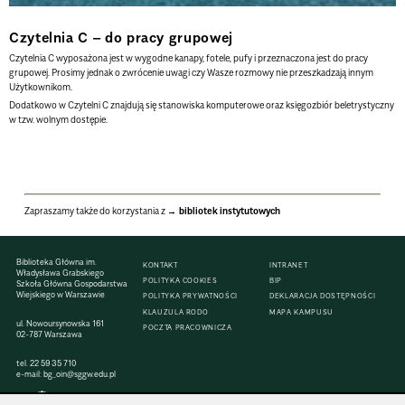
Czytelnia C – do pracy grupowej
Czytelnia C wyposażona jest w wygodne kanapy, fotele, pufy i przeznaczona jest do pracy
grupowej. Prosimy jednak o zwrócenie uwagi czy Wasze rozmowy nie przeszkadzają innym
Użytkownikom.
Dodatkowo w Czytelni C znajdują się stanowiska komputerowe oraz księgozbiór beletrystyczny
w tzw. wolnym dostępie.
Zapraszamy także do korzystania z
bibliotek instytutowych
Biblioteka Główna im.
KONTAKT
INTRANET
Władysława Grabskiego
POLITYKA COOKIES
BIP
Szkoła Główna Gospodarstwa
Wiejskiego w Warszawie
POLITYKA PRYWATNOŚCI
DEKLARACJA DOSTĘPNOŚCI
KLAUZULA RODO
MAPA KAMPUSU
ul. Nowoursynowska 161
POCZTA PRACOWNICZA
02-787 Warszawa
tel.
22 59 35 710
e-mail:
bg_oin@sggw.edu.pl