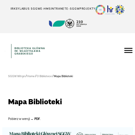
IRK
SYLABUS SGGW
E-HMS
INTRANET
E-SGGW
PROJEKTY
BIBLIOTEKA GŁÓWNA
IM. WŁADYSŁAWA
GRABSKIEGO
/
/
/
SGGW Witryn
Home
O Bibliotece
Mapa Biblioteki
Mapa Biblioteki
Pobierz w wersji
PDF
.