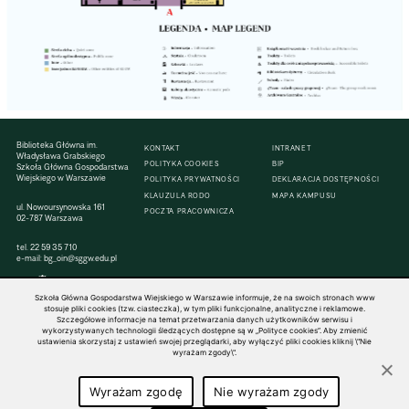
Biblioteka Główna im.
KONTAKT
INTRANET
Władysława Grabskiego
POLITYKA COOKIES
BIP
Szkoła Główna Gospodarstwa
Wiejskiego w Warszawie
POLITYKA PRYWATNOŚCI
DEKLARACJA DOSTĘPNOŚCI
KLAUZULA RODO
MAPA KAMPUSU
ul. Nowoursynowska 161
POCZTA PRACOWNICZA
02-787 Warszawa
tel.
22 59 35 710
e-mail:
bg_oin@sggw.edu.pl
Szkoła Główna Gospodarstwa Wiejskiego w Warszawie informuje, że na swoich stronach www
stosuje pliki cookies (tzw. ciasteczka), w tym pliki funkcjonalne, analityczne i reklamowe.
Szczegółowe informacje na temat przetwarzania danych użytkowników serwisu i
© 1816–2026 SGGW — ALL RIGHTS RESERVED
wykorzystywanych technologii śledzących dostępne są w „Polityce cookies”. Aby zmienić
ustawienia skorzystaj z ustawień swojej przeglądarki, aby wyłączyć pliki cookies kliknij \"Nie
wyrażam zgody\".
Wyrażam zgodę
Nie wyrażam zgody