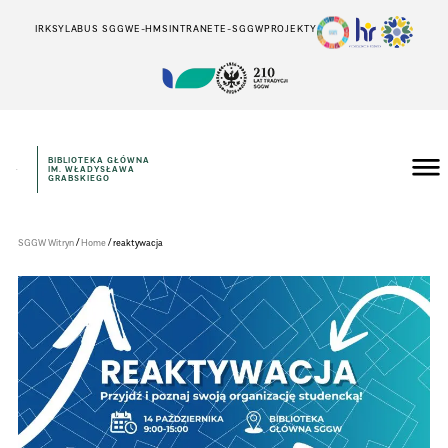
IRK
SYLABUS SGGW
E-HMS
INTRANET
E-SGGW
PROJEKTY
BIBLIOTEKA GŁÓWNA
IM. WŁADYSŁAWA
Szkoła
GRABSKIEGO
Główna
Gospodarstwa
Wiejskiego
w
/
/
SGGW Witryn
Home
reaktywacja
Warszawie