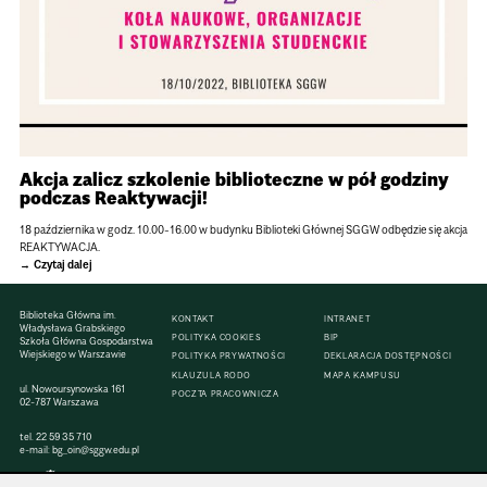
Akcja zalicz szkolenie biblioteczne w pół godziny
podczas Reaktywacji!
18 października w godz. 10.00-16.00 w budynku Biblioteki Głównej SGGW odbędzie się akcja
REAKTYWACJA.
Czytaj dalej
Biblioteka Główna im.
KONTAKT
INTRANET
Władysława Grabskiego
POLITYKA COOKIES
BIP
Szkoła Główna Gospodarstwa
Wiejskiego w Warszawie
POLITYKA PRYWATNOŚCI
DEKLARACJA DOSTĘPNOŚCI
KLAUZULA RODO
MAPA KAMPUSU
ul. Nowoursynowska 161
POCZTA PRACOWNICZA
02-787 Warszawa
tel.
22 59 35 710
e-mail:
bg_oin@sggw.edu.pl