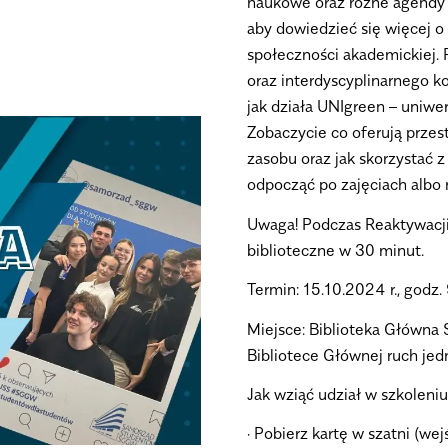
naukowe oraz różne agendy 
aby dowiedzieć się więcej o
społeczności akademickiej.
oraz interdyscyplinarnego ko
jak działa UNIgreen – uniwe
Zobaczycie co oferują przest
zasobu oraz jak skorzystać z
odpocząć po zajęciach albo 
Uwaga!
Podczas Reaktywacji
biblioteczne w 30 minut.
Termin:
15.10.2024 r., godz.
Miejsce:
Biblioteka Główna
Bibliotece Głównej ruch jed
Jak wziąć udział w szkoleni
· Pobierz kartę w szatni (wej