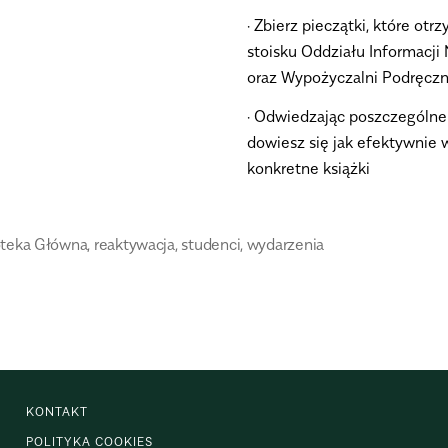
· Zbierz pieczątki, które ot
stoisku Oddziału Informacji
oraz Wypożyczalni Podręcz
· Odwiedzając poszczególne s
dowiesz się jak efektywnie
konkretne książki
oteka Główna
,
reaktywacja
,
studenci
,
wydarzenia
KONTAKT
POLITYKA COOKIES