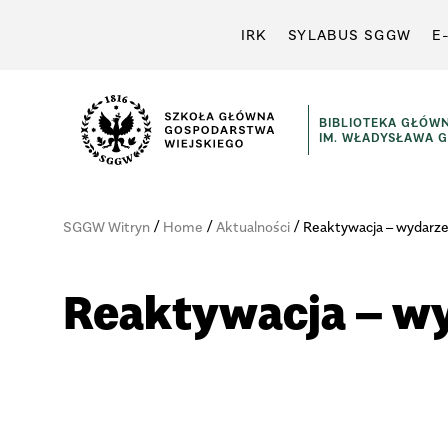
IRK
SYLABUS SGGW
E
BIBLIOTEKA GŁÓW
IM. WŁADYSŁAWA 
/
/
/
SGGW Witryn
Home
Aktualności
Reaktywacja – wydarze
Reaktywacja – wy