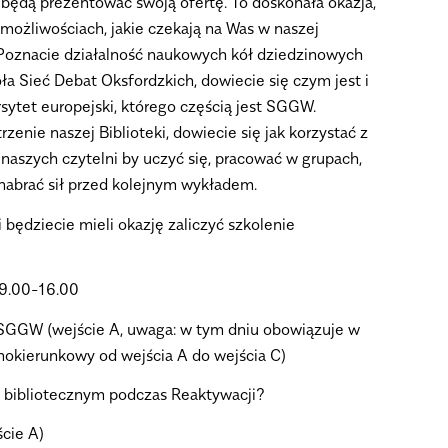
będą prezentować swoją ofertę. To doskonała okazja,
 możliwościach, jakie czekają na Was w naszej
 Poznacie działalność naukowych kół dziedzinowych
ła Sieć Debat Oksfordzkich, dowiecie się czym jest i
rsytet europejski, którego częścią jest SGGW.
rzenie naszej Biblioteki, dowiecie się jak korzystać z
 naszych czytelni by uczyć się, pracować w grupach,
nabrać sił przed kolejnym wykładem.
 będziecie mieli okazję
zaliczyć szkolenie
 9.00-16.00
 SGGW (wejście A,
uwaga:
w tym dniu obowiązuje w
nokierunkowy od wejścia A do wejścia C)
u bibliotecznym podczas Reaktywacji?
ście A)