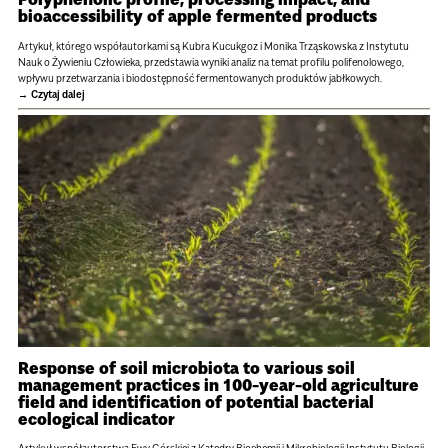
bioaccessibility of apple fermented products
Artykuł, którego współautorkami są Kubra Kucukgoz i Monika Trząskowska z Instytutu
Nauk o Żywieniu Człowieka, przedstawia wyniki analiz na temat profilu polifenolowego,
wpływu przetwarzania i biodostępność fermentowanych produktów jabłkowych.
Czytaj dalej
Response of soil microbiota to various soil
management practices in 100-year-old agriculture
field and identification of potential bacterial
ecological indicator