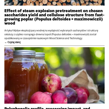
Effect of steam explosion pretreatment on chosen
saccharides yield and cellulose structure from fast-
growing poplar (Populus deltoides × maximowiczii)
wood
Artykuł Wpływ eksplozji pary wodnej na wydajność wybranych sacharydów i strukturę
celulozy z szybko rosnącego drewna topoli (Populus deltoides × maximowiczii) został
opublikowany w czasopiśmie naukowym Wood Science and Technology.
Czytaj dalej
Polyphenolic profile, processing impact, and