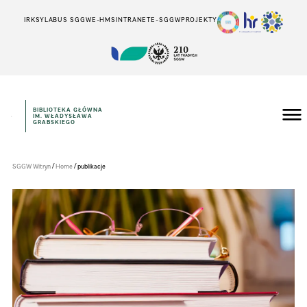
IRK
SYLABUS SGGW
E-HMS
INTRANET
E-SGGW
PROJEKTY
BIBLIOTEKA GŁÓWNA
IM. WŁADYSŁAWA
Szkoła
GRABSKIEGO
Główna
Gospodarstwa
Wiejskiego
w
/
/
SGGW Witryn
Home
publikacje
Warszawie