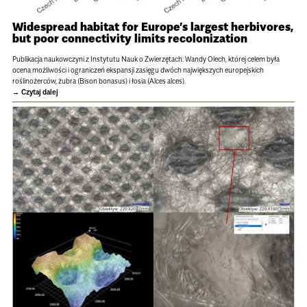
Widespread habitat for Europe’s largest herbivores,
but poor connectivity limits recolonization
Publikacja naukowczyni z Instytutu Nauk o Zwierzętach: Wandy Olech, której celem była
ocena możliwości i ograniczeń ekspansji zasięgu dwóch największych europejskich
roślinożerców, żubra (Bison bonasus) i łosia (Alces alces).
Czytaj dalej