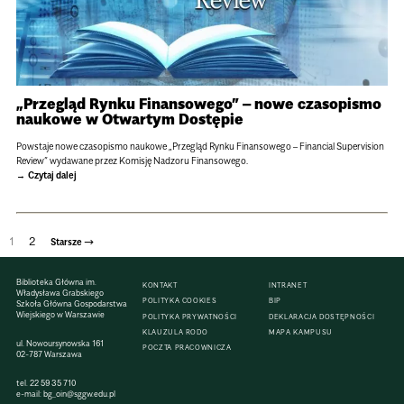
„Przegląd Rynku Finansowego” – nowe czasopismo
naukowe w Otwartym Dostępie
Powstaje nowe czasopismo naukowe „Przegląd Rynku Finansowego – Financial Supervision
Review” wydawane przez Komisję Nadzoru Finansowego.
Czytaj dalej
1
2
→
Starsze
Stronicowanie
Biblioteka Główna im.
KONTAKT
INTRANET
wpisów
Władysława Grabskiego
POLITYKA COOKIES
BIP
Szkoła Główna Gospodarstwa
Wiejskiego w Warszawie
POLITYKA PRYWATNOŚCI
DEKLARACJA DOSTĘPNOŚCI
KLAUZULA RODO
MAPA KAMPUSU
ul. Nowoursynowska 161
POCZTA PRACOWNICZA
02-787 Warszawa
tel.
22 59 35 710
e-mail:
bg_oin@sggw.edu.pl