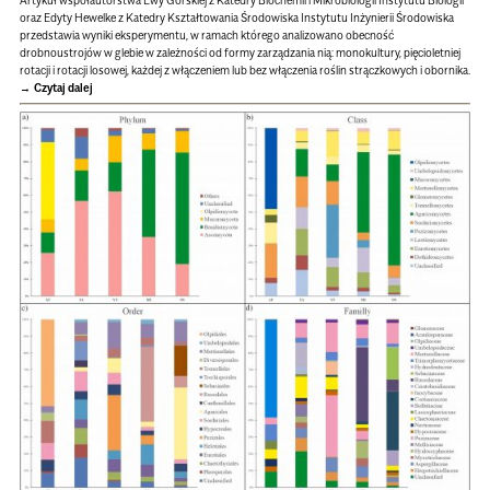
Artykuł współautorstwa Ewy Górskiej z Katedry Biochemii i Mikrobiologii Instytutu Biologii
oraz Edyty Hewelke z Katedry Kształtowania Środowiska Instytutu Inżynierii Środowiska
przedstawia wyniki eksperymentu, w ramach którego analizowano obecność
drobnoustrojów w glebie w zależności od formy zarządzania nią: monokultury, pięcioletniej
rotacji i rotacji losowej, każdej z włączeniem lub bez włączenia roślin strączkowych i obornika.
Czytaj dalej