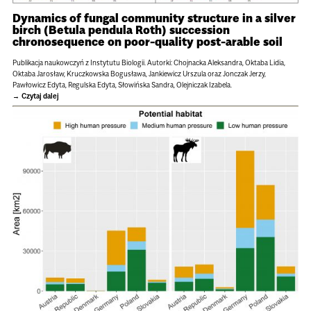
Dynamics of fungal community structure in a silver
birch (Betula pendula Roth) succession
chronosequence on poor-quality post-arable soil
Publikacja naukowczyń z Instytutu Biologii. Autorki: Chojnacka Aleksandra, Oktaba Lidia,
Oktaba Jarosław, Kruczkowska Bogusława, Jankiewicz Urszula oraz Jonczak Jerzy,
Pawłowicz Edyta, Regulska Edyta, Słowińska Sandra, Olejniczak Izabela.
Czytaj dalej