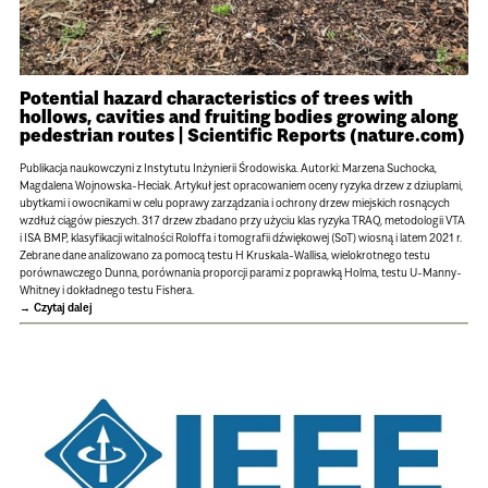
Potential hazard characteristics of trees with
hollows, cavities and fruiting bodies growing along
pedestrian routes | Scientific Reports (nature.com)
Publikacja naukowczyni z Instytutu Inżynierii Środowiska. Autorki: Marzena Suchocka,
Magdalena Wojnowska-Heciak. Artykuł jest opracowaniem oceny ryzyka drzew z dziuplami,
ubytkami i owocnikami w celu poprawy zarządzania i ochrony drzew miejskich rosnących
wzdłuż ciągów pieszych. 317 drzew zbadano przy użyciu klas ryzyka TRAQ, metodologii VTA
i ISA BMP, klasyfikacji witalności Roloffa i tomografii dźwiękowej (SoT) wiosną i latem 2021 r.
Zebrane dane analizowano za pomocą testu H Kruskala-Wallisa, wielokrotnego testu
porównawczego Dunna, porównania proporcji parami z poprawką Holma, testu U-Manny-
Whitney i dokładnego testu Fishera.
Czytaj dalej