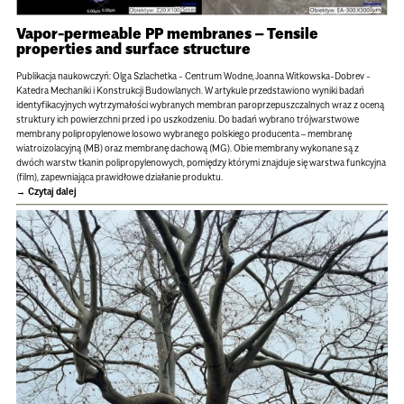
Vapor-permeable PP membranes – Tensile
properties and surface structure
Publikacja naukowczyń: Olga Szlachetka - Centrum Wodne, Joanna Witkowska-Dobrev -
Katedra Mechaniki i Konstrukcji Budowlanych. W artykule przedstawiono wyniki badań
identyfikacyjnych wytrzymałości wybranych membran paroprzepuszczalnych wraz z oceną
struktury ich powierzchni przed i po uszkodzeniu. Do badań wybrano trójwarstwowe
membrany polipropylenowe losowo wybranego polskiego producenta – membranę
wiatroizolacyjną (MB) oraz membranę dachową (MG). Obie membrany wykonane są z
dwóch warstw tkanin polipropylenowych, pomiędzy którymi znajduje się warstwa funkcyjna
(film), zapewniająca prawidłowe działanie produktu.
Czytaj dalej