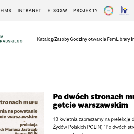
-HMS
INTRANET
E-SGGW
PROJEKTY
NA
Katalog/Zasoby
Godziny otwarcia
FemLibrary i
GRABSKIEGO
Po dwóch stronach mu
getcie warszawskim
19 kwietnia zapraszamy na prelekcję d
Żydów Polskich POLIN) "Po dwóch str