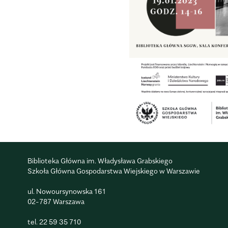
Biblioteka Główna im. Władysława Grabskiego
Szkoła Główna Gospodarstwa Wiejskiego w Warszawie
ul. Nowoursynowska 161
02-787 Warszawa
tel.
22 59 35 710