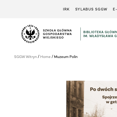
IRK
SYLABUS SGGW
E
BIBLIOTEKA GŁÓW
IM. WŁADYSŁAWA 
Szkoła
Główna
/
/
SGGW Witryn
Home
Muzeum Polin
Gospodarstwa
Wiejskiego
w
Warszawie