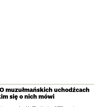
… O muzułmańskich uchodźcach
kim się o nich mówi