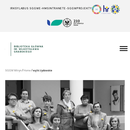
IRK
SYLABUS SGGW
E-HMS
INTRANET
E-SGGW
PROJEKTY
BIBLIOTEKA GŁÓWNA
IM. WŁADYSŁAWA
Szkoła
GRABSKIEGO
Główna
Gospodarstwa
Wiejskiego
w
/
/
SGGW Witryn
Home
wątki żydowskie
Warszawie