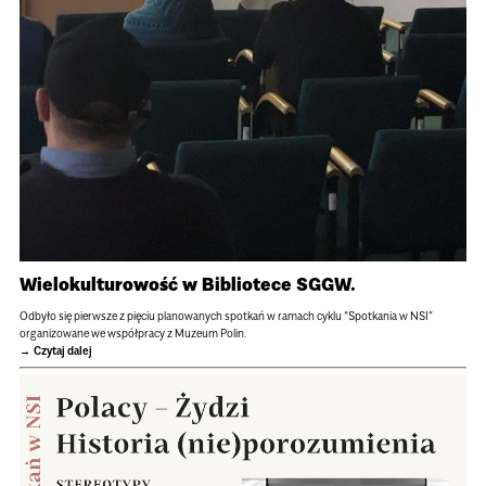
Wielokulturowość w Bibliotece SGGW.
Odbyło się pierwsze z pięciu planowanych spotkań w ramach cyklu “Spotkania w NSI”
organizowane we współpracy z Muzeum Polin.
Czytaj dalej