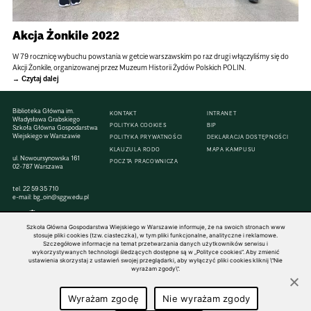
Akcja Żonkile 2022
W 79 rocznicę wybuchu powstania w getcie warszawskim po raz drugi włączyliśmy się do
Akcji Żonkile, organizowanej przez Muzeum Historii Żydów Polskich POLIN.
Czytaj dalej
Biblioteka Główna im.
KONTAKT
INTRANET
Władysława Grabskiego
POLITYKA COOKIES
BIP
Szkoła Główna Gospodarstwa
Wiejskiego w Warszawie
POLITYKA PRYWATNOŚCI
DEKLARACJA DOSTĘPNOŚCI
KLAUZULA RODO
MAPA KAMPUSU
ul. Nowoursynowska 161
POCZTA PRACOWNICZA
02-787 Warszawa
tel.
22 59 35 710
e-mail:
bg_oin@sggw.edu.pl
Szkoła Główna Gospodarstwa Wiejskiego w Warszawie informuje, że na swoich stronach www
stosuje pliki cookies (tzw. ciasteczka), w tym pliki funkcjonalne, analityczne i reklamowe.
Szczegółowe informacje na temat przetwarzania danych użytkowników serwisu i
© 1816–2026 SGGW — ALL RIGHTS RESERVED
wykorzystywanych technologii śledzących dostępne są w „Polityce cookies”. Aby zmienić
ustawienia skorzystaj z ustawień swojej przeglądarki, aby wyłączyć pliki cookies kliknij \"Nie
wyrażam zgody\".
Wyrażam zgodę
Nie wyrażam zgody