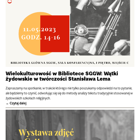
Wielokulturowość w Bibliotece SGGW: Wątki
żydowskie w twórczości Stanisława Lema
Zapraszamy na spotkanie, w trakcie którego nie tylko poszukamy odpowiedzi na to pytanie,
ale będziemy to czynić, odwołując się się do metody analizy tekstu tradycyjnie stosowanej w
żydowskich szkołach religijnych.
Czytaj dalej