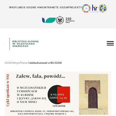
IRK
SYLABUS SGGW
E-HMS
INTRANET
E-SGGW
PROJEKTY
BIBLIOTEKA GŁÓWNA
IM. WŁADYSŁAWA
Szkoła
GRABSKIEGO
Główna
Gospodarstwa
Wiejskiego
w
/
/
SGGW Witryn
Home
wielokulturowość w BG SGGW
Warszawie