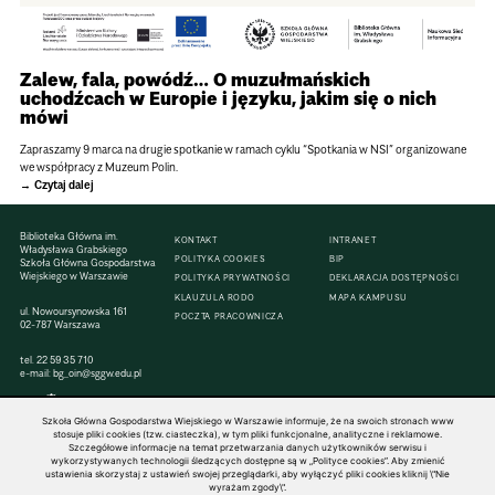
Zalew, fala, powódź… O muzułmańskich
uchodźcach w Europie i języku, jakim się o nich
mówi
Zapraszamy 9 marca na drugie spotkanie w ramach cyklu “Spotkania w NSI” organizowane
we współpracy z Muzeum Polin.
Czytaj dalej
Biblioteka Główna im.
KONTAKT
INTRANET
Władysława Grabskiego
POLITYKA COOKIES
BIP
Szkoła Główna Gospodarstwa
Wiejskiego w Warszawie
POLITYKA PRYWATNOŚCI
DEKLARACJA DOSTĘPNOŚCI
KLAUZULA RODO
MAPA KAMPUSU
ul. Nowoursynowska 161
POCZTA PRACOWNICZA
02-787 Warszawa
tel.
22 59 35 710
e-mail:
bg_oin@sggw.edu.pl
Szkoła Główna Gospodarstwa Wiejskiego w Warszawie informuje, że na swoich stronach www
stosuje pliki cookies (tzw. ciasteczka), w tym pliki funkcjonalne, analityczne i reklamowe.
Szczegółowe informacje na temat przetwarzania danych użytkowników serwisu i
© 1816–2026 SGGW — ALL RIGHTS RESERVED
wykorzystywanych technologii śledzących dostępne są w „Polityce cookies”. Aby zmienić
ustawienia skorzystaj z ustawień swojej przeglądarki, aby wyłączyć pliki cookies kliknij \"Nie
wyrażam zgody\".