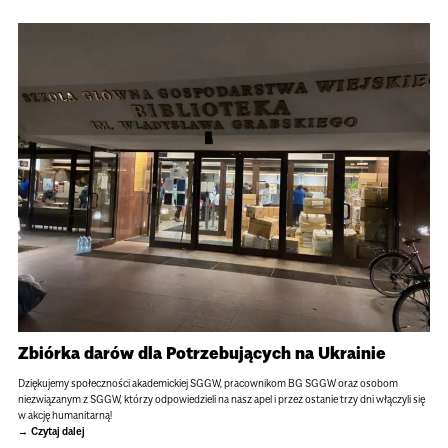
Zbiórka darów dla Potrzebujących na Ukrainie
Dziękujemy społeczności akademickiej SGGW, pracownikom BG SGGW oraz osobom
niezwiązanym z SGGW, którzy odpowiedzieli na nasz apel i przez ostanie trzy dni włączyli się
w akcję humanitarną!
Czytaj dalej