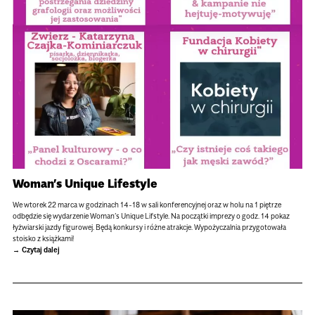
Woman’s Unique Lifestyle
We wtorek 22 marca w godzinach 14-18 w sali konferencyjnej oraz w holu na 1 piętrze
odbędzie się wydarzenie Woman’s Unique Lifstyle. Na początki imprezy o godz. 14 pokaz
łyżwiarski jazdy figurowej. Będą konkursy i różne atrakcje. Wypożyczalnia przygotowała
stoisko z książkami!
Czytaj dalej