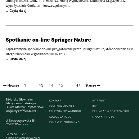
soboty i niedziele Oddz. Informacji Naukowej, Wypożyczalnia Studencka, Magazyn oraz
Wypożyczalnia Krótkoterminowa są nieczynne
Czytaj dalej
Spotkanie on-line Springer Nature
Zapraszamy na spotkanie on-line przygotowane przez Springer Nature, które odbędzie się 8
lutego 2022 roku, w godzinach 10.00-12.30.
Czytaj dalej
…
…
←
1
43
44
45
47
→
Nowsze
Starsze
Stronicowanie
Biblioteka Główna im.
KONTAKT
INTRANET
wpisów
Władysława Grabskiego
POLITYKA COOKIES
BIP
Szkoła Główna Gospodarstwa
Wiejskiego w Warszawie
POLITYKA PRYWATNOŚCI
DEKLARACJA DOSTĘPNOŚCI
KLAUZULA RODO
MAPA KAMPUSU
ul. Nowoursynowska 161
POCZTA PRACOWNICZA
02-787 Warszawa
tel.
22 59 35 710
e-mail:
bg_oin@sggw.edu.pl