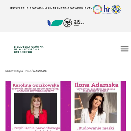
IRK
SYLABUS SGGW
E-HMS
INTRANET
E-SGGW
PROJEKTY
BIBLIOTEKA GŁÓWNA
IM. WŁADYSŁAWA
Szkoła
GRABSKIEGO
Główna
Gospodarstwa
Wiejskiego
w
/
/
SGGW Witryn
Home
Aktualności
Warszawie