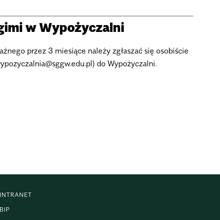
gimi w Wypożyczalni
żnego przez 3 miesiące należy zgłaszać się osobiście
wypozyczalnia@sggw.edu.pl) do Wypożyczalni.
INTRANET
BIP