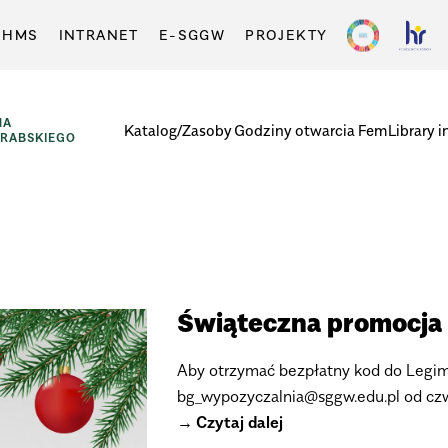
-HMS
INTRANET
E-SGGW
PROJEKTY
NA
Katalog/Zasoby
Godziny otwarcia
FemLibrary i
GRABSKIEGO
Świąteczna promocja 
Aby otrzymać bezpłatny kod do Legimi
bg_wypozyczalnia@sggw.edu.pl od czwa
Czytaj dalej