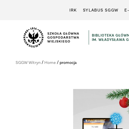
IRK
SYLABUS SGGW
E
BIBLIOTEKA GŁÓW
IM. WŁADYSŁAWA 
Szkoła
Główna
/
/
SGGW Witryn
Home
promocja
Gospodarstwa
Wiejskiego
w
Warszawie