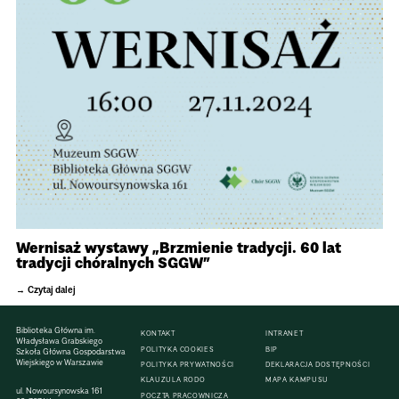
Wernisaż wystawy „Brzmienie tradycji. 60 lat
tradycji chóralnych SGGW”
Czytaj dalej
Biblioteka Główna im.
KONTAKT
INTRANET
Władysława Grabskiego
POLITYKA COOKIES
BIP
Szkoła Główna Gospodarstwa
Wiejskiego w Warszawie
POLITYKA PRYWATNOŚCI
DEKLARACJA DOSTĘPNOŚCI
KLAUZULA RODO
MAPA KAMPUSU
ul. Nowoursynowska 161
POCZTA PRACOWNICZA