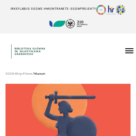
IRK
SYLABUS SGGW
E-HMS
INTRANET
E-SGGW
PROJEKTY
BIBLIOTEKA GŁÓWNA
IM. WŁADYSŁAWA
Szkoła
GRABSKIEGO
Główna
Gospodarstwa
Wiejskiego
w
/
/
SGGW Witryn
Home
Muzeum
Warszawie