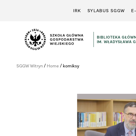
IRK
SYLABUS SGGW
E
BIBLIOTEKA GŁÓW
IM. WŁADYSŁAWA 
Szkoła
Główna
/
/
SGGW Witryn
Home
komiksy
Gospodarstwa
Wiejskiego
w
Warszawie