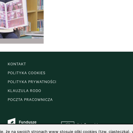
KONTAKT
POLITYKA COOKIES
POLITYKA PRYWATNOŚCI
KLAUZULA RODO
POCZTA PRACOWNICZA
 że na swoich stronach www stosuje pliki cookies (tzw. ciasteczka), w