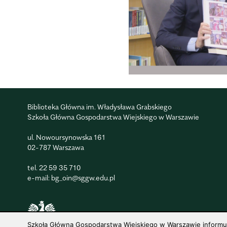
Biblioteka Główna im. Władysława Grabskiego
Szkoła Główna Gospodarstwa Wiejskiego w Warszawie
ul. Nowoursynowska 161
02-787 Warszawa
tel.
22 59 35 710
e-mail:
bg_oin@sggw.edu.pl
Szkoła Główna Gospodarstwa Wiejskiego w Warszawie informuje,
© 1816–2026 SGGW — ALL RIGHTS RESERVED