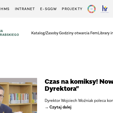
-HMS
INTRANET
E-SGGW
PROJEKTY
NA
Katalog/Zasoby
Godziny otwarcia
FemLibrary i
GRABSKIEGO
Czas na komiksy! Now
Dyrektora”
Dyrektor Wojciech Woźniak poleca kom
Czytaj dalej