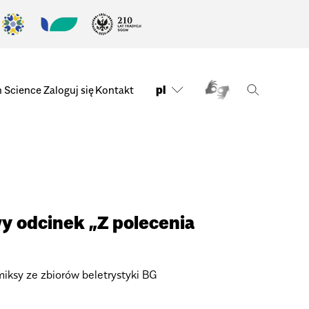
pl
n Science
Zaloguj się
Kontakt
y odcinek „Z polecenia
iksy ze zbiorów beletrystyki BG