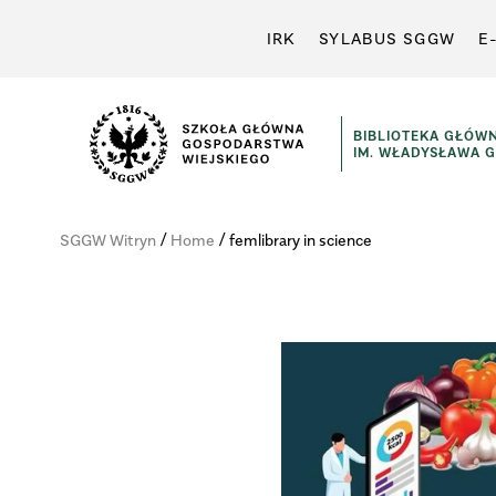
IRK
SYLABUS SGGW
E
BIBLIOTEKA GŁÓW
IM. WŁADYSŁAWA 
Szkoła
Główna
/
/
SGGW Witryn
Home
femlibrary in science
Gospodarstwa
Wiejskiego
w
Warszawie