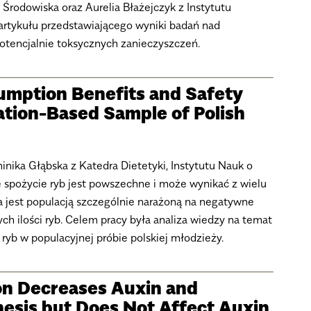
 Środowiska oraz Aurelia Błażejczyk z Instytutu
 artykułu przedstawiającego wyniki badań nad
otencjalnie toksycznych zanieczyszczeń.
sumption Benefits and Safety
ation-Based Sample of Polish
inika Głąbska z Katedra Dietetyki, Instytutu Nauk o
 spożycie ryb jest powszechne i może wynikać z wielu
a jest populacją szczególnie narażoną na negatywne
h ilości ryb. Celem pracy była analiza wiedzy na temat
ryb w populacyjnej próbie polskiej młodzieży.
on Decreases Auxin and
hesis but Does Not Affect Auxin