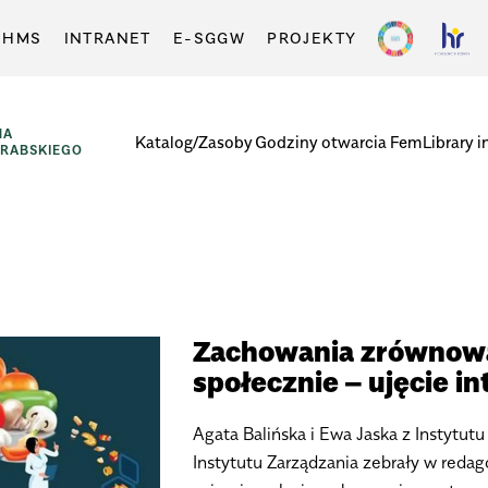
-HMS
INTRANET
E-SGGW
PROJEKTY
NA
Katalog/Zasoby
Godziny otwarcia
FemLibrary i
GRABSKIEGO
Zachowania zrównowa
społecznie – ujęcie i
Agata Balińska i Ewa Jaska z Instytu
Instytutu Zarządzania zebrały w redag