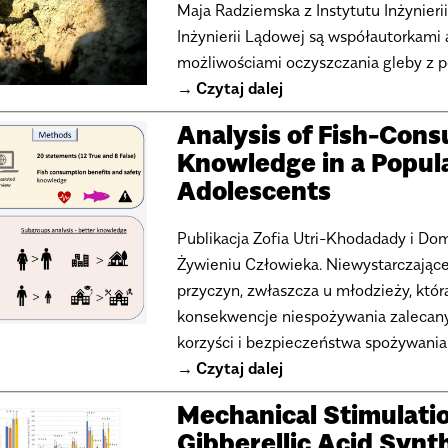
Maja Radziemska z Instytutu Inżynierii
Inżynierii Lądowej są współautorkami
możliwościami oczyszczania gleby z p
Czytaj dalej
Analysis of Fish-Con
Knowledge in a Popul
Adolescents
Publikacja Zofia Utri-Khodadady i Dom
Żywieniu Człowieka. Niewystarczające
przyczyn, zwłaszcza u młodzieży, któr
konsekwencje niespożywania zalecanyc
korzyści i bezpieczeństwa spożywania 
Czytaj dalej
Mechanical Stimulati
Gibberellic Acid Synt