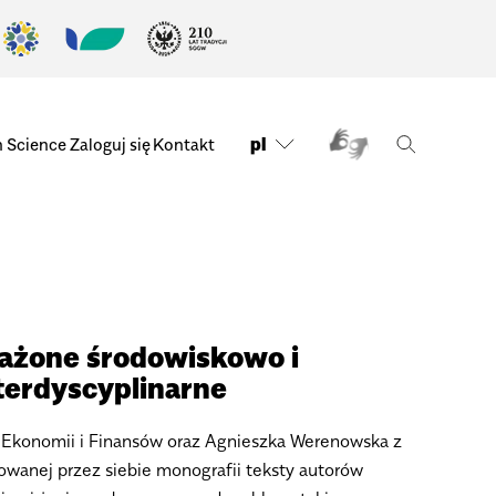
pl
n Science
Zaloguj się
Kontakt
żone środowiskowo i
nterdyscyplinarne
tu Ekonomii i Finansów oraz Agnieszka Werenowska z
owanej przez siebie monografii teksty autorów