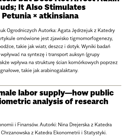
Buds; It Also Stimulates
 Petunia × atkinsiana
auk Ogrodniczych Autorka: Agata Jędrzejuk z Katedry
artykule omówione jest zjawisko tigmomorfogenezy,
bodźce, takie jak wiatr, deszcz i dotyk. Wyniki badań
pływać na syntezę i transport auksyn (grupy
także wpływa na strukturę ścian komórkowych poprzez
gnałowe, takie jak arabinogalaktany.
emale labor supply—how public
iometric analysis of research
nomii i Finansów. Autorki: Nina Drejerska z Katedra
a Chrzanowska z Katedra Ekonometrii i Statystyki.