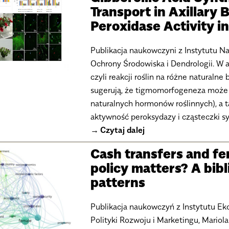
Transport in Axillary 
Peroxidase Activity in
Publikacja naukowczyni z Instytutu N
Ochrony Środowiska i Dendrologii. W 
czyli reakcji roślin na różne naturalne 
sugerują, że tigmomorfogeneza może w
naturalnych hormonów roślinnych), a 
aktywność peroksydazy i cząsteczki sy
Czytaj dalej
Cash transfers and f
policy matters? A bibl
patterns
Publikacja naukowczyń z Instytutu Eko
Polityki Rozwoju i Marketingu, Mariol