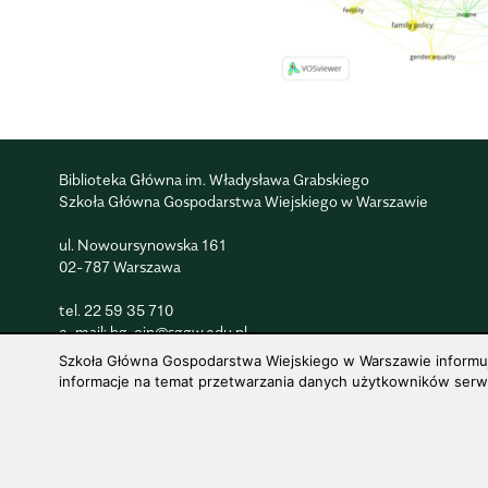
Biblioteka Główna im. Władysława Grabskiego
Szkoła Główna Gospodarstwa Wiejskiego w Warszawie
ul. Nowoursynowska 161
02-787 Warszawa
tel.
22 59 35 710
e-mail:
bg_oin@sggw.edu.pl
Szkoła Główna Gospodarstwa Wiejskiego w Warszawie informuje,
informacje na temat przetwarzania danych użytkowników serwis
© 1816–2026 SGGW — ALL RIGHTS RESERVED