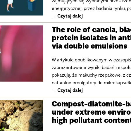
zajmujących się wybranymi przestrzen
energetycznej, przez badania rynku, p
Czytaj dalej
The role of canola, b
protein isolates in a
via double emulsions
W artykule opublikowanym w czasopiśm
zaprezentowane wyniki badań zespołu 
pokazują, że makuchy rzepakowe, z c
naturalne emulgatory do mikrokapsuł
Czytaj dalej
Compost-diatomite-ba
under extreme enviro
high pollutant conten