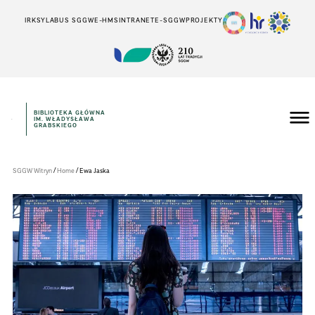
IRK
SYLABUS SGGW
E-HMS
INTRANET
E-SGGW
PROJEKTY
BIBLIOTEKA GŁÓWNA
IM. WŁADYSŁAWA
Szkoła
GRABSKIEGO
Główna
Gospodarstwa
Wiejskiego
w
/
/
SGGW Witryn
Home
Ewa Jaska
Warszawie