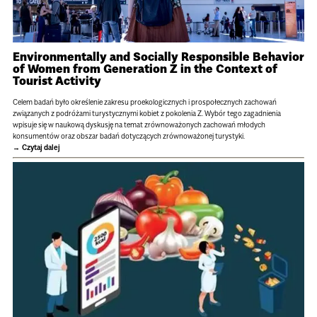
Environmentally and Socially Responsible Behavior
of Women from Generation Z in the Context of
Tourist Activity
Celem badań było określenie zakresu proekologicznych i prospołecznych zachowań
związanych z podróżami turystycznymi kobiet z pokolenia Z. Wybór tego zagadnienia
wpisuje się w naukową dyskusję na temat zrównoważonych zachowań młodych
konsumentów oraz obszar badań dotyczących zrównoważonej turystyki.
Czytaj dalej