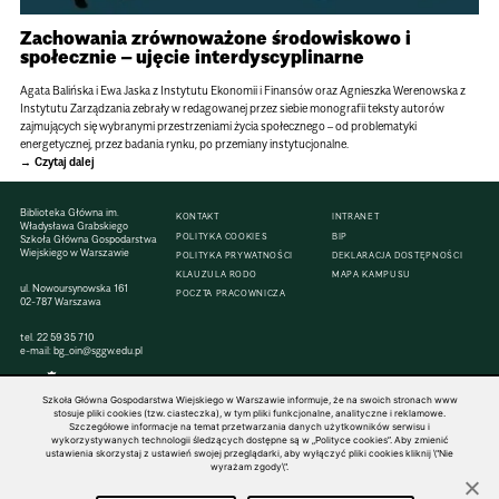
Zachowania zrównoważone środowiskowo i
społecznie – ujęcie interdyscyplinarne
Agata Balińska i Ewa Jaska z Instytutu Ekonomii i Finansów oraz Agnieszka Werenowska z
Instytutu Zarządzania zebrały w redagowanej przez siebie monografii teksty autorów
zajmujących się wybranymi przestrzeniami życia społecznego – od problematyki
energetycznej, przez badania rynku, po przemiany instytucjonalne.
Czytaj dalej
Biblioteka Główna im.
KONTAKT
INTRANET
Władysława Grabskiego
POLITYKA COOKIES
BIP
Szkoła Główna Gospodarstwa
Wiejskiego w Warszawie
POLITYKA PRYWATNOŚCI
DEKLARACJA DOSTĘPNOŚCI
KLAUZULA RODO
MAPA KAMPUSU
ul. Nowoursynowska 161
POCZTA PRACOWNICZA
02-787 Warszawa
tel.
22 59 35 710
e-mail:
bg_oin@sggw.edu.pl
Szkoła Główna Gospodarstwa Wiejskiego w Warszawie informuje, że na swoich stronach www
stosuje pliki cookies (tzw. ciasteczka), w tym pliki funkcjonalne, analityczne i reklamowe.
Szczegółowe informacje na temat przetwarzania danych użytkowników serwisu i
© 1816–2026 SGGW — ALL RIGHTS RESERVED
wykorzystywanych technologii śledzących dostępne są w „Polityce cookies”. Aby zmienić
ustawienia skorzystaj z ustawień swojej przeglądarki, aby wyłączyć pliki cookies kliknij \"Nie
wyrażam zgody\".