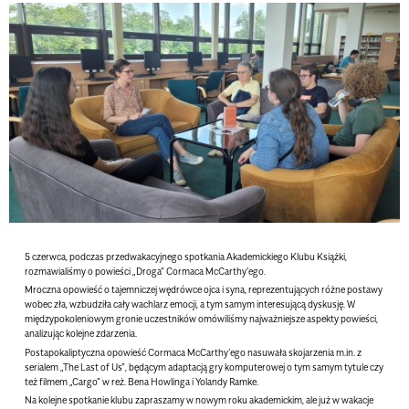
5 czerwca, podczas przedwakacyjnego spotkania Akademickiego Klubu Książki,
rozmawialiśmy o powieści „Droga” Cormaca McCarthy’ego.
Mroczna opowieść o tajemniczej wędrówce ojca i syna, reprezentujących różne postawy
wobec zła, wzbudziła cały wachlarz emocji, a tym samym interesującą dyskusję. W
międzypokoleniowym gronie uczestników omówiliśmy najważniejsze aspekty powieści,
analizując kolejne zdarzenia.
Postapokaliptyczna opowieść Cormaca McCarthy’ego nasuwała skojarzenia m.in. z
serialem „The Last of Us”, będącym adaptacją gry komputerowej o tym samym tytule czy
też filmem „Cargo” w reż. Bena Howlinga i Yolandy Ramke.
Na kolejne spotkanie klubu zapraszamy w nowym roku akademickim, ale już w wakacje