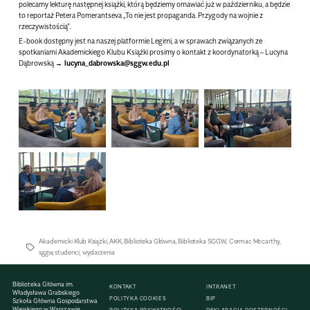
polecamy lekturę następnej książki, którą będziemy omawiać już w październiku, a będzie
to reportaż Petera Pomerantseva „To nie jest propaganda. Przygody na wojnie z
rzeczywistością”.
E-book dostępny jest na naszej platformie Legimi, a w sprawach związanych ze
spotkaniami Akademickiego Klubu Książki prosimy o kontakt z koordynatorką – Lucyna
Dąbrowską
lucyna_dabrowska@sggw.edu.pl
Akademicki Klub Książki
,
AKK
,
Biblioteka Główna
,
Biblioteka SGGW
,
Cormac Mccarthy
,
sggw
,
studenci
,
wydarzenia
Biblioteka Główna im.
KONTAKT
INTRANET
Władysława Grabskiego
POLITYKA COOKIES
BIP
Szkoła Główna Gospodarstwa
Wiejskiego w Warszawie