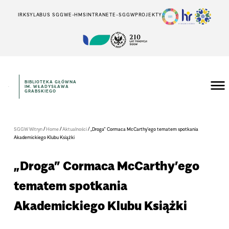
IRK
SYLABUS SGGW
E-HMS
INTRANET
E-SGGW
PROJEKTY
BIBLIOTEKA GŁÓWNA
IM. WŁADYSŁAWA
GRABSKIEGO
/
/
/
SGGW Witryn
Home
Aktualności
„Droga” Cormaca McCarthy’ego tematem spotkania
Akademickiego Klubu Książki
„Droga” Cormaca McCarthy’ego
tematem spotkania
Akademickiego Klubu Książki