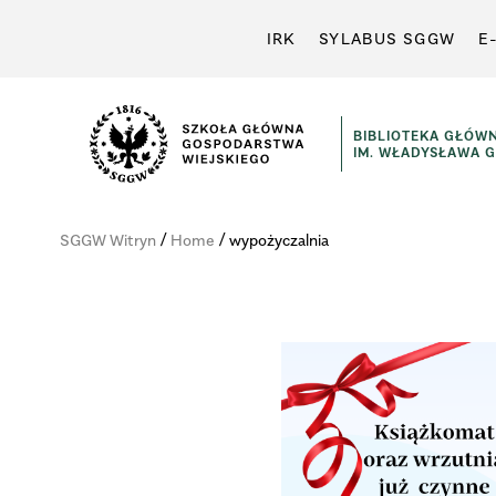
IRK
SYLABUS SGGW
E
BIBLIOTEKA GŁÓW
IM. WŁADYSŁAWA 
Szkoła
Główna
/
/
SGGW Witryn
Home
wypożyczalnia
Gospodarstwa
Wiejskiego
w
Warszawie