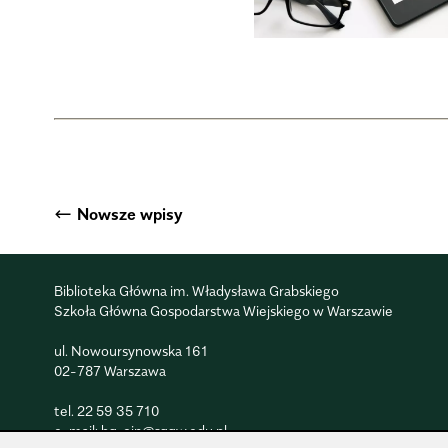
←
Nowsze
wpisy
Stronicowanie
Biblioteka Główna im. Władysława Grabskiego
wpisów
Szkoła Główna Gospodarstwa Wiejskiego w Warszawie
ul. Nowoursynowska 161
02-787 Warszawa
tel.
22 59 35 710
e-mail:
bg_oin@sggw.edu.pl