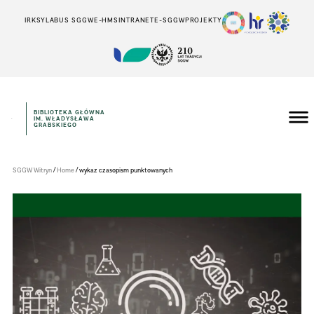
IRK
SYLABUS SGGW
E-HMS
INTRANET
E-SGGW
PROJEKTY
BIBLIOTEKA GŁÓWNA
IM. WŁADYSŁAWA
Szkoła
GRABSKIEGO
Główna
Gospodarstwa
Wiejskiego
w
/
/
SGGW Witryn
Home
wykaz czasopism punktowanych
Warszawie