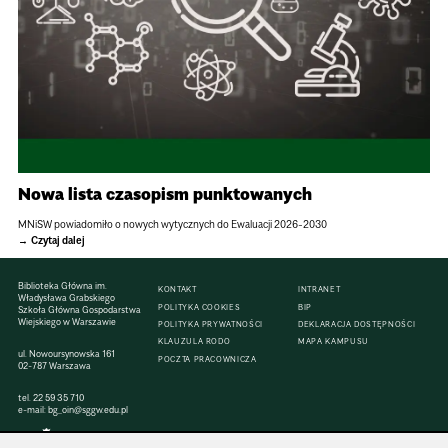
Nowa lista czasopism punktowanych
MNiSW powiadomiło o nowych wytycznych do Ewaluacji 2026-2030
Czytaj dalej
Biblioteka Główna im.
KONTAKT
INTRANET
Władysława Grabskiego
POLITYKA COOKIES
BIP
Szkoła Główna Gospodarstwa
Wiejskiego w Warszawie
POLITYKA PRYWATNOŚCI
DEKLARACJA DOSTĘPNOŚCI
KLAUZULA RODO
MAPA KAMPUSU
ul. Nowoursynowska 161
POCZTA PRACOWNICZA
02-787 Warszawa
tel.
22 59 35 710
e-mail:
bg_oin@sggw.edu.pl