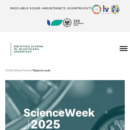
IRK
SYLABUS SGGW
E-HMS
INTRANET
E-SGGW
PROJEKTY
BIBLIOTEKA GŁÓWNA
IM. WŁADYSŁAWA
Szkoła
GRABSKIEGO
Główna
Gospodarstwa
Wiejskiego
w
/
/
SGGW Witryn
Home
Wsparcie nauki
Warszawie