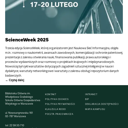
ScienceWeek 2025
Trzecia edycja ScienceWeek, której organizatorem jest Naukowa Sieć Informacyjna, objęła
m.in.: rozmowy o naukometrii, awansach zawodowych, komercjalizacji i ochronie patentowej,
prezentacje z zakresu otwierania nauki, finansowania publikacji, prawa autorskiego i
procesów wydawniczych oraz rozmowy o projektach krajowych i międzynarodowych.
Nowością był cykl warsztatów dotyczących zagadnień sztucznej inteligencji w nauce i
dydaktyce, warsztaty networkingowe i warsztaty z zakresu obsługi repozytorium danych
badawczych.
Czytaj dalej
Biblioteka Główna im.
KONTAKT
INTRANET
Władysława Grabskiego
POLITYKA COOKIES
BIP
Szkoła Główna Gospodarstwa
Wiejskiego w Warszawie
POLITYKA PRYWATNOŚCI
DEKLARACJA DOSTĘPNOŚCI
KLAUZULA RODO
MAPA KAMPUSU
ul. Nowoursynowska 161
POCZTA PRACOWNICZA
02-787 Warszawa
tel.
22 59 35 710