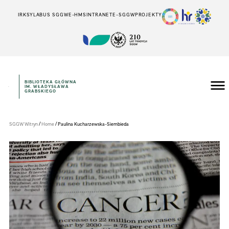
IRK
SYLABUS SGGW
E-HMS
INTRANET
E-SGGW
PROJEKTY
BIBLIOTEKA GŁÓWNA
IM. WŁADYSŁAWA
Szkoła
GRABSKIEGO
Główna
Gospodarstwa
Wiejskiego
w
/
/
SGGW Witryn
Home
Paulina Kucharzewska-Siembieda
Warszawie