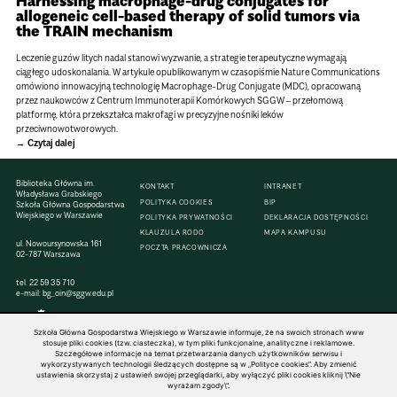
Harnessing macrophage-drug conjugates for
allogeneic cell-based therapy of solid tumors via
the TRAIN mechanism
Leczenie guzów litych nadal stanowi wyzwanie, a strategie terapeutyczne wymagają
ciągłego udoskonalania. W artykule opublikowanym w czasopiśmie Nature Communications
omówiono innowacyjną technologię Macrophage-Drug Conjugate (MDC), opracowaną
przez naukowców z Centrum Immunoterapii Komórkowych SGGW – przełomową
platformę, która przekształca makrofagi w precyzyjne nośniki leków
przeciwnowotworowych.
Czytaj dalej
Biblioteka Główna im.
KONTAKT
INTRANET
Władysława Grabskiego
POLITYKA COOKIES
BIP
Szkoła Główna Gospodarstwa
Wiejskiego w Warszawie
POLITYKA PRYWATNOŚCI
DEKLARACJA DOSTĘPNOŚCI
KLAUZULA RODO
MAPA KAMPUSU
ul. Nowoursynowska 161
POCZTA PRACOWNICZA
02-787 Warszawa
tel.
22 59 35 710
e-mail:
bg_oin@sggw.edu.pl
Szkoła Główna Gospodarstwa Wiejskiego w Warszawie informuje, że na swoich stronach www
stosuje pliki cookies (tzw. ciasteczka), w tym pliki funkcjonalne, analityczne i reklamowe.
Szczegółowe informacje na temat przetwarzania danych użytkowników serwisu i
© 1816–2026 SGGW — ALL RIGHTS RESERVED
wykorzystywanych technologii śledzących dostępne są w „Polityce cookies”. Aby zmienić
ustawienia skorzystaj z ustawień swojej przeglądarki, aby wyłączyć pliki cookies kliknij \"Nie
wyrażam zgody\".