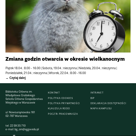
Zmiana godzin otwarcia w okresie wielkanocnym
Piątek 18.04.: 8.00 - 16.00 | Sobota, 19.04.: nieczynna | Niedziela, 20.04.: nieczynna |
Poniedziałek, 21.04.: nieczynna | Wtorek, 22.04.: 8.00 -16.00
Czytaj dalej
Biblioteka Główna im.
KONTAKT
INTRANET
Władysława Grabskiego
POLITYKA COOKIES
BIP
Szkoła Główna Gospodarstwa
Wiejskiego w Warszawie
POLITYKA PRYWATNOŚCI
DEKLARACJA DOSTĘPNOŚCI
KLAUZULA RODO
MAPA KAMPUSU
ul. Nowoursynowska 161
POCZTA PRACOWNICZA
02-787 Warszawa
tel.
22 59 35 710
e-mail:
bg_oin@sggw.edu.pl