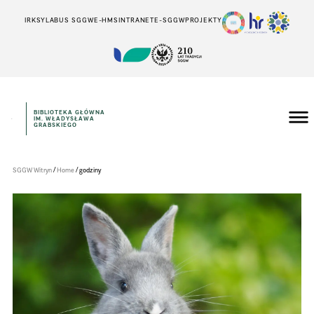
IRK
SYLABUS SGGW
E-HMS
INTRANET
E-SGGW
PROJEKTY
BIBLIOTEKA GŁÓWNA
IM. WŁADYSŁAWA
Szkoła
GRABSKIEGO
Główna
Gospodarstwa
Wiejskiego
w
/
/
SGGW Witryn
Home
godziny
Warszawie