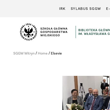
IRK
SYLABUS SGGW
E
BIBLIOTEKA GŁÓW
IM. WŁADYSŁAWA 
Szkoła
Główna
/
/
SGGW Witryn
Home
Elsevie
Gospodarstwa
Wiejskiego
w
Warszawie