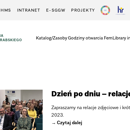
-HMS
INTRANET
E-SGGW
PROJEKTY
NA
Katalog/Zasoby
Godziny otwarcia
FemLibrary i
GRABSKIEGO
Dzień po dniu – rela
Zapraszamy na relacje zdjęciowe i k
2023.
Czytaj dalej