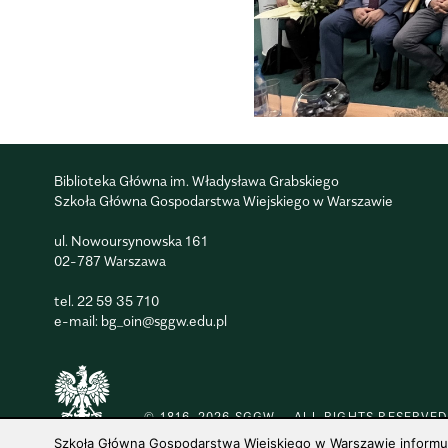
Biblioteka Główna im. Władysława Grabskiego
Szkoła Główna Gospodarstwa Wiejskiego w Warszawie
ul. Nowoursynowska 161
02-787 Warszawa
tel.
22 59 35 710
e-mail:
bg_oin@sggw.edu.pl
© 1816–2026 SGGW — ALL RIGHTS RESERVED
Szkoła Główna Gospodarstwa Wiejskiego w Warszawie informuje,