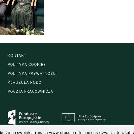
KONTAKT
POLITYKA COOKIES
POLITYKA PRYWATNOŚCI
KLAUZULA RODO
POCZTA PRACOWNICZA
 że na swoich stronach www stosuje pliki cookies (tzw. ciasteczka), w