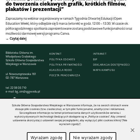
do tworzenia ciekawych grafik, krótkich filmów,
plakatów i prezentacji”
Zapraszamy na webinar organizowany w ramach Tygodnia Otwartej Edukacji (Open
Education Week), który odbędzie się 5 marca (wtorek) w godz. 12:00 – 13:30. W czasie ok.
półtoragodzinnego spotkania zaprezentowane zostaną podstawowe funkcjonalności oraz
możliwości darmowej wersji programu Canva.
Czytaj dalej
Biblioteka Główna im.
KONTAKT
INTRANET
Władysława Grabskiego
POLITYKA COOKIES
BIP
Szkoła Główna Gospodarstwa
Wiejskiego w Warszawie
POLITYKA PRYWATNOŚCI
DEKLARACJA DOSTĘPNOŚCI
KLAUZULA RODO
MAPA KAMPUSU
ul. Nowoursynowska 161
POCZTA PRACOWNICZA
02-787 Warszawa
tel.
22 59 35 710
e-mail:
bg_oin@sggw.edu.pl
Szkoła Główna Gospodarstwa Wiejskiego w Warszawie informuje, że na swoich stronach www
stosuje pliki cookies (tzw. ciasteczka), w tym pliki funkcjonalne, analityczne i reklamowe.
Szczegółowe informacje na temat przetwarzania danych użytkowników serwisu i
© 1816–2026 SGGW — ALL RIGHTS RESERVED
wykorzystywanych technologii śledzących dostępne są w „Polityce cookies”. Aby zmienić
ustawienia skorzystaj z ustawień swojej przeglądarki, aby wyłączyć pliki cookies kliknij \"Nie
wyrażam zgody\".
Wyrażam zgodę
Nie wyrażam zgody