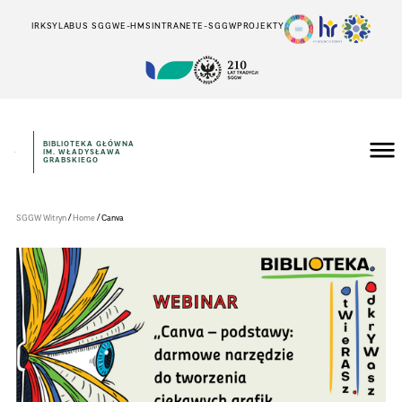
IRK
SYLABUS SGGW
E-HMS
INTRANET
E-SGGW
PROJEKTY
BIBLIOTEKA GŁÓWNA
IM. WŁADYSŁAWA
Szkoła
GRABSKIEGO
Główna
Gospodarstwa
Wiejskiego
w
/
/
SGGW Witryn
Home
Canva
Warszawie