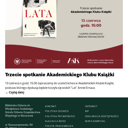
Trzecie spotkanie Akademickiego Klubu Książki
13 czerwca o godz. 15.00 zapraszamy do uczestnictwa w Akademickim Klubie Książki,
podczas którego dyskusja będzie toczyła się wokół "Lat" Annie Ernaux.
Czytaj dalej
Biblioteka Główna im.
KONTAKT
INTRANET
Władysława Grabskiego
POLITYKA COOKIES
BIP
Szkoła Główna Gospodarstwa
Wiejskiego w Warszawie
POLITYKA PRYWATNOŚCI
DEKLARACJA DOSTĘPNOŚCI
KLAUZULA RODO
MAPA KAMPUSU
ul. Nowoursynowska 161
POCZTA PRACOWNICZA