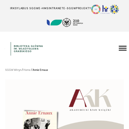
IRK
SYLABUS SGGW
E-HMS
INTRANET
E-SGGW
PROJEKTY
BIBLIOTEKA GŁÓWNA
IM. WŁADYSŁAWA
Szkoła
GRABSKIEGO
Główna
Gospodarstwa
Wiejskiego
w
/
/
SGGW Witryn
Home
Annie Ernaux
Warszawie