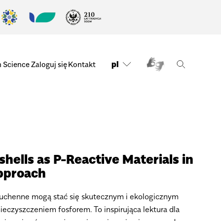
pl
n Science
Zaloguj się
Kontakt
hells as P-Reactive Materials in
pproach
kuchenne mogą stać się skutecznym i ekologicznym
eczyszczeniem fosforem. To inspirująca lektura dla