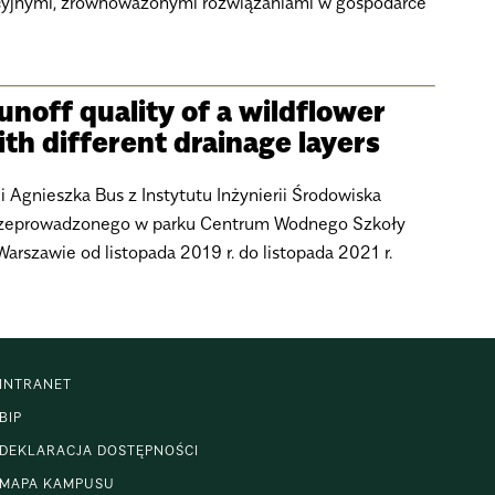
cyjnymi, zrównoważonymi rozwiązaniami w gospodarce
unoff quality of a wildflower
h different drainage layers
 Agnieszka Bus z Instytutu Inżynierii Środowiska
rzeprowadzonego w parku Centrum Wodnego Szkoły
rszawie od listopada 2019 r. do listopada 2021 r.
INTRANET
BIP
DEKLARACJA DOSTĘPNOŚCI
MAPA KAMPUSU