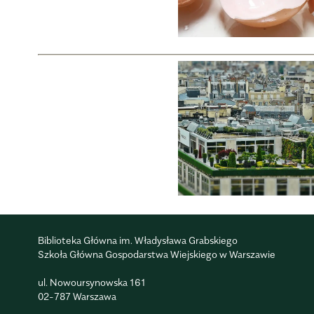
Biblioteka Główna im. Władysława Grabskiego
Szkoła Główna Gospodarstwa Wiejskiego w Warszawie
ul. Nowoursynowska 161
02-787 Warszawa