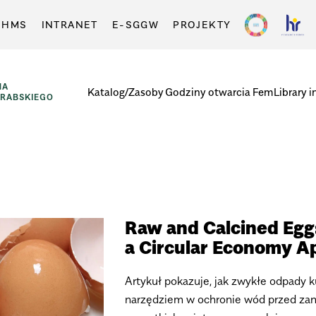
-HMS
INTRANET
E-SGGW
PROJEKTY
NA
Katalog/Zasoby
Godziny otwarcia
FemLibrary i
GRABSKIEGO
Raw and Calcined Eggs
a Circular Economy A
Artykuł pokazuje, jak zwykłe odpady 
narzędziem w ochronie wód przed zani