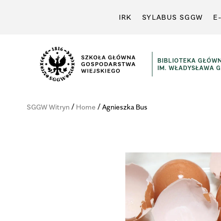
IRK
SYLABUS SGGW
E
BIBLIOTEKA GŁÓW
IM. WŁADYSŁAWA 
Szkoła
Główna
/
/
SGGW Witryn
Home
Agnieszka Bus
Gospodarstwa
Wiejskiego
w
Warszawie