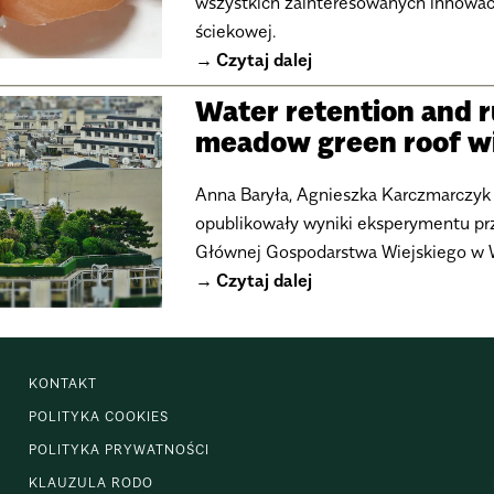
wszystkich zainteresowanych innowa
ściekowej.
Czytaj dalej
Water retention and r
meadow green roof wit
Anna Baryła, Agnieszka Karczmarczyk i
opublikowały wyniki eksperymentu p
Głównej Gospodarstwa Wiejskiego w Wa
Czytaj dalej
KONTAKT
POLITYKA COOKIES
POLITYKA PRYWATNOŚCI
KLAUZULA RODO