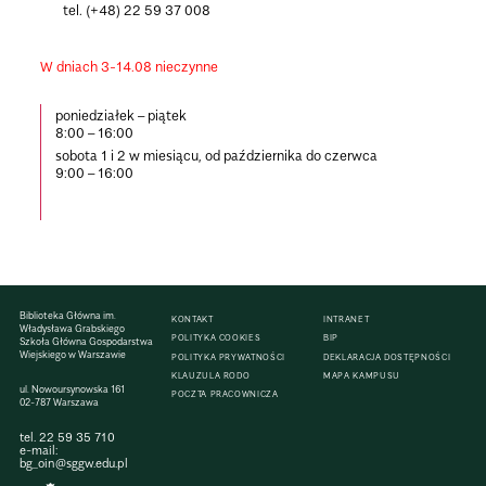
tel. (+48) 22 59 37 008
W dniach 3-14.08 nieczynne
poniedziałek – piątek
8:00 – 16:00
sobota 1 i 2 w miesiącu, od października do czerwca
9:00 – 16:00
Biblioteka Główna im.
KONTAKT
INTRANET
Władysława Grabskiego
POLITYKA COOKIES
BIP
Szkoła Główna Gospodarstwa
Wiejskiego w Warszawie
POLITYKA PRYWATNOŚCI
DEKLARACJA DOSTĘPNOŚCI
KLAUZULA RODO
MAPA KAMPUSU
ul. Nowoursynowska 161
POCZTA PRACOWNICZA
02-787 Warszawa
tel.
22 59 35 710
e-mail:
bg_oin@sggw.edu.pl