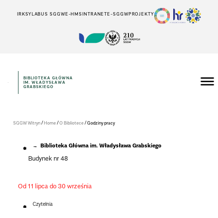
IRK
SYLABUS SGGW
E-HMS
INTRANET
E-SGGW
PROJEKTY
BIBLIOTEKA GŁÓWNA
IM. WŁADYSŁAWA
GRABSKIEGO
/
/
/
SGGW Witryn
Home
O Bibliotece
Godziny pracy
Biblioteka Główna im. Władysława Grabskiego
Budynek nr 48
Od 11 lipca do 30 września
Czytelnia