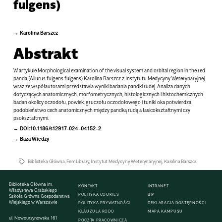
fulgens)
Karolina Barszcz
Abstrakt
W artykule Morphological examination of the visual system and orbital region in the red
panda (Ailurus fulgens fulgens) Karolina Barszcz z Instytutu Medycyny Weterynaryjnej
wraz ze współautorami przedstawia wyniki badania pandki rudej. Analiza danych
dotyczących anatomicznych, morfometrycznych, histologicznych i histochemicznych
badań okolicy oczodołu, powiek, gruczołu oczodołowego i tuniki oka potwierdza
podobieństwo cech anatomicznych między pandką rudą a łasicokształtnymi czy
psokształtnymi.
DOI:10.1186/s12917-024-04152-2
Baza Wiedzy
Biblioteka Główna
,
FemLibrary
,
Instytut Medycyny Weterynaryjnej
,
Karolina Barszcz
Biblioteka Główna im.
KONTAKT
INTRANET
Władysława Grabskiego
POLITYKA COOKIES
BIP
Szkoła Główna Gospodarstwa
Wiejskiego w Warszawie
POLITYKA PRYWATNOŚCI
DEKLARACJA DOSTĘPNOŚCI
KLAUZULA RODO
MAPA KAMPUSU
ul. Nowoursynowska 161
POCZTA PRACOWNICZA