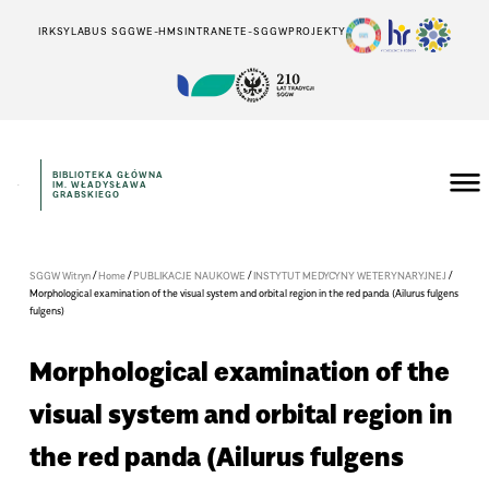
IRK
SYLABUS SGGW
E-HMS
INTRANET
E-SGGW
PROJEKTY
BIBLIOTEKA GŁÓWNA
IM. WŁADYSŁAWA
GRABSKIEGO
/
/
/
/
SGGW Witryn
Home
PUBLIKACJE NAUKOWE
INSTYTUT MEDYCYNY WETERYNARYJNEJ
Morphological examination of the visual system and orbital region in the red panda (Ailurus fulgens
fulgens)
Morphological examination of the
visual system and orbital region in
the red panda (Ailurus fulgens