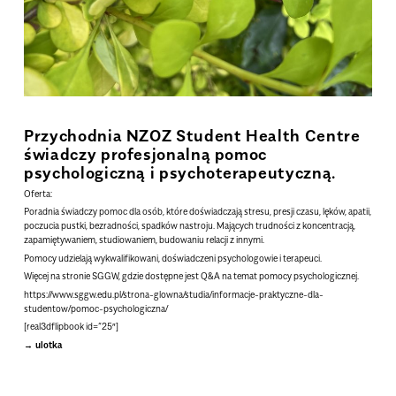
Przychodnia NZOZ Student Health Centre
świadczy profesjonalną pomoc
psychologiczną i psychoterapeutyczną.
Oferta:
Poradnia świadczy pomoc dla osób, które doświadczają stresu, presji czasu, lęków, apatii,
poczucia pustki, bezradności, spadków nastroju. Mających trudności z koncentracją,
zapamiętywaniem, studiowaniem, budowaniu relacji z innymi.
Pomocy udzielają wykwalifikowani, doświadczeni psychologowie i terapeuci.
Więcej na stronie SGGW, gdzie dostępne jest Q&A na temat pomocy psychologicznej.
https://www.sggw.edu.pl/strona-glowna/studia/informacje-praktyczne-dla-
studentow/pomoc-psychologiczna/
[real3dflipbook id=”25″]
ulotka