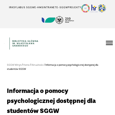
IRK
SYLABUS SGGW
E-HMS
INTRANET
E-SGGW
PROJEKTY
BIBLIOTEKA GŁÓWNA
IM. WŁADYSŁAWA
GRABSKIEGO
/
/
/
SGGW Witryn
Home
Aktualności
Informacja o pomocy psychologicznej dostępnej dla
studentów SGGW
Informacja o pomocy
psychologicznej dostępnej dla
studentów SGGW