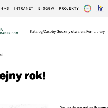
-HMS
INTRANET
E-SGGW
PROJEKTY
NA
Katalog/Zasoby
Godziny otwarcia
FemLibrary i
GRABSKIEGO
ok!
ejny rok!
Dostęp do narzędzia
Gramma