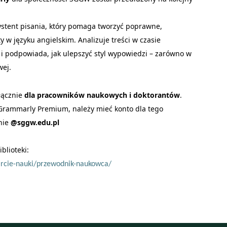
ystent pisania, który pomaga tworzyć poprawne,
y w języku angielskim. Analizuje treści w czasie
 i podpowiada, jak ulepszyć styl wypowiedzi – zarówno w
wej.
łącznie
dla pracowników naukowych i doktorantów
.
i Grammarly Premium, należy mieć konto dla tego
nie
@sggw.edu.pl
iblioteki:
arcie-nauki/przewodnik-naukowca/