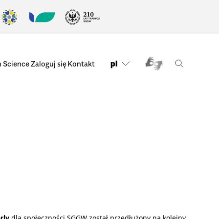
pl
n Science
Zaloguj się
Kontakt
rly
dla społeczności SGGW został przedłużony na kolejny