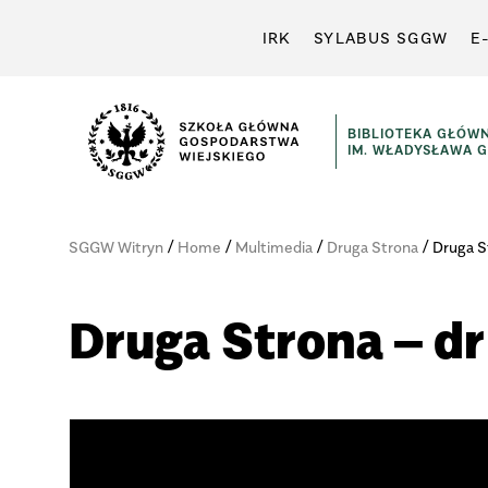
IRK
SYLABUS SGGW
E
BIBLIOTEKA GŁÓW
IM. WŁADYSŁAWA 
/
/
/
/
SGGW Witryn
Home
Multimedia
Druga Strona
Druga S
Druga Strona – dr