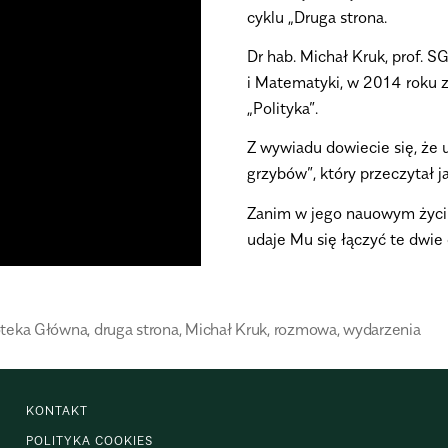
cyklu „Druga strona.
Dr hab. Michał Kruk, prof.
i Matematyki, w 2014 roku 
„Polityka”.
Z wywiadu dowiecie się, że 
grzybów”, który przeczytał j
Zanim w jego nauowym życiu
udaje Mu się łączyć te dwie
oteka Główna
,
druga strona
,
Michał Kruk
,
rozmowa
,
wydarzenia
KONTAKT
POLITYKA COOKIES