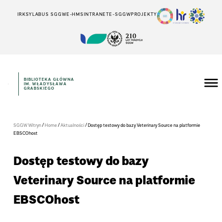
IRK
SYLABUS SGGW
E-HMS
INTRANET
E-SGGW
PROJEKTY
BIBLIOTEKA GŁÓWNA
IM. WŁADYSŁAWA
GRABSKIEGO
/
/
/
SGGW Witryn
Home
Aktualności
Dostęp testowy do bazy Veterinary Source na platformie
EBSCOhost
Dostęp testowy do bazy
Veterinary Source na platformie
EBSCOhost