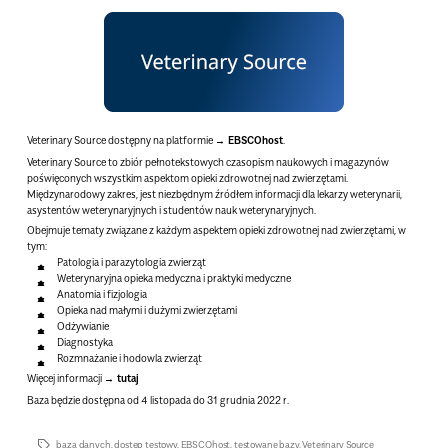
Veterinary Source
dostępny na platformie
EBSCOhost
.
Veterinary Source
to zbiór pełnotekstowych czasopism naukowych i magazynów
poświęconych wszystkim aspektom opieki zdrowotnej nad zwierzętami.
Międzynarodowy zakres, jest niezbędnym źródłem informacji dla lekarzy weterynarii,
asystentów weterynaryjnych i studentów nauk weterynaryjnych.
Obejmuje tematy związane z każdym aspektem opieki zdrowotnej nad zwierzętami, w
tym:
Patologia i parazytologia zwierząt
Weterynaryjna opieka medyczna i praktyki medyczne
Anatomia i fizjologia
Opieka nad małymi i dużymi zwierzętami
Odżywianie
Diagnostyka
Rozmnażanie i hodowla zwierząt
Więcej informacji
tutaj
Baza będzie dostępna
od 4 listopada do 31 grudnia 2022 r
.
baza danych
,
dostęp testowy
,
EBSCOhost
,
testowane bazy
,
Veterinary Source