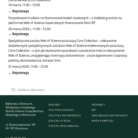
19 marca, 11:00 – 12:00
Rejestracja
Pozyskiwanie środków na finansowanie badań naukowych
– o indeksie grantów na
platformie Web of Science i bazie danych finansowania Pivot RP
20 marca 2025 r., 11:00 – 12.00
Rejestracja
Specjalistyczne zasoby Web of Science poza bazą Core Collection –
odkrywanie
dodatkowych specjalistycznych zasobów Web of Science indeksowanych poza bazą
Core Collection – o tym jak skutecznie wyszukiwać rozszerzone treści w ekosystemie
Web of Science, uwzględniając nowe typy dokumentów – prace dyplomowe i rozprawy,
patenty, dane badawcze, dotacje i inne
31 marca 2025, 11:00 – 12:00
Rejestracja
szkolenia
,
webinarium
Biblioteka Główna im.
KONTAKT
INTRANET
Władysława Grabskiego
POLITYKA COOKIES
BIP
Szkoła Główna Gospodarstwa
Wiejskiego w Warszawie
POLITYKA PRYWATNOŚCI
DEKLARACJA DOSTĘPNOŚCI
KLAUZULA RODO
MAPA KAMPUSU
ul. Nowoursynowska 161
POCZTA PRACOWNICZA
02-787 Warszawa