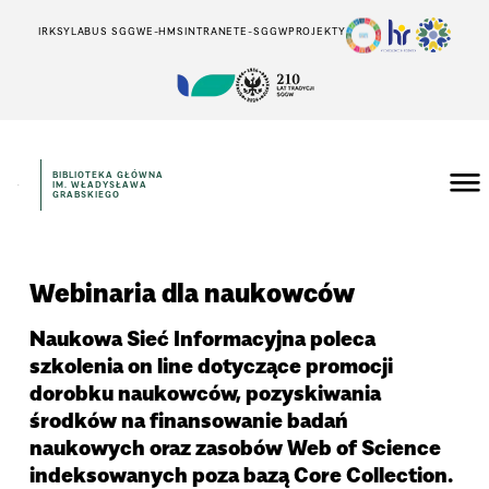
IRK
SYLABUS SGGW
E-HMS
INTRANET
E-SGGW
PROJEKTY
BIBLIOTEKA GŁÓWNA
IM. WŁADYSŁAWA
GRABSKIEGO
Webinaria dla naukowców
Naukowa Sieć Informacyjna poleca
szkolenia on line dotyczące promocji
dorobku naukowców, pozyskiwania
środków na finansowanie badań
naukowych oraz zasobów Web of Science
indeksowanych poza bazą Core Collection.