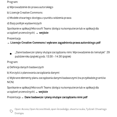
Program:
a) Wprowadzenie do prawa autorskiego
b) Licencje Creative Commons
c) Modele otwartego dostępu z punktu widzenia prawa
d) Bazy polityk wydawniczych
Spotkanie w aplikacji Microsoft Teams
(dołącz na komputerze lub w aplikacji dla
urządzeń przenośnych)
wejście
Prezentacja
Licencje Creative Commons i wybrane zagadnienia prawa autorskiego.pdf
„Dane badawcze i plany służące zarządzaniu nimi. Wprowadzenie do tematyki”
29
października (piątek) godz. 13:30 – 14:30 (piątek)
Program:
a) Definicja danych badawczych
b) Korzyści z planowania zarządzania danymi
c) Wybrane elementy planu zarządzania danymi badawczymi (na przykładzie grantów
NCN)
Spotkanie w aplikacji Microsoft Teams
(dołącz na komputerze lub w aplikacji dla
urządzeń przenośnych)
wejście
Prezentacja
Dane badawcze i plany służące zarządzaniu nimi.pdf
Open Access
,
Open Access Week
,
open knowledge
,
otwarta nauka
,
Tydzień Otwartego
Dostępu