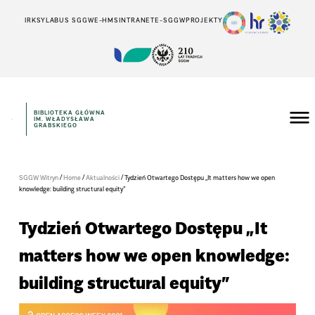
IRK
SYLABUS SGGW
E-HMS
INTRANET
E-SGGW
PROJEKTY
BIBLIOTEKA GŁÓWNA
IM. WŁADYSŁAWA
GRABSKIEGO
/
/
/
SGGW Witryn
Home
Aktualności
Tydzień Otwartego Dostępu „It matters how we open
knowledge: building structural equity”
Tydzień Otwartego Dostępu „It
matters how we open knowledge:
building structural equity”