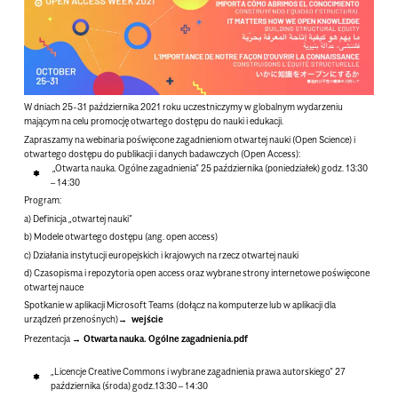
W dniach 25-31 października 2021 roku uczestniczymy w globalnym wydarzeniu
mającym na celu promocję otwartego dostępu do nauki i edukacji.
Zapraszamy na
webinaria
poświęcone zagadnieniom otwartej nauki (Open Science) i
otwartego dostępu do publikacji i danych badawczych (Open Access):
„Otwarta nauka. Ogólne zagadnienia”
25 października (poniedziałek) godz. 13:30
– 14:30
Program:
a) Definicja „otwartej nauki”
b) Modele otwartego dostępu (ang. open access)
c) Działania instytucji europejskich i krajowych na rzecz otwartej nauki
d) Czasopisma i repozytoria open access oraz wybrane strony internetowe poświęcone
otwartej nauce
Spotkanie w aplikacji Microsoft Teams
(dołącz na komputerze lub w aplikacji dla
urządzeń przenośnych)
wejście
Prezentacja
Otwarta nauka. Ogólne zagadnienia.pdf
„Licencje Creative Commons i wybrane zagadnienia prawa autorskiego”
27
października (środa) godz.13:30 – 14:30