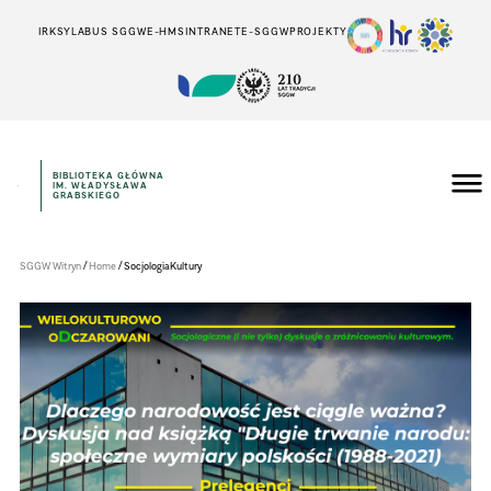
IRK
SYLABUS SGGW
E-HMS
INTRANET
E-SGGW
PROJEKTY
BIBLIOTEKA GŁÓWNA
IM. WŁADYSŁAWA
Szkoła
GRABSKIEGO
Główna
Gospodarstwa
Wiejskiego
w
/
/
SGGW Witryn
Home
SocjologiaKultury
Warszawie