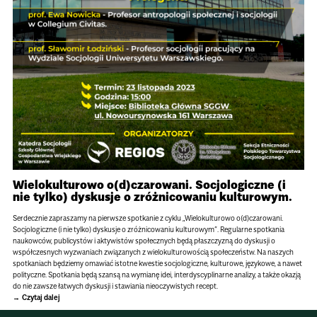
Wielokulturowo o(d)czarowani. Socjologiczne (i
nie tylko) dyskusje o zróżnicowaniu kulturowym.
Serdecznie zapraszamy na pierwsze spotkanie z cyklu „Wielokulturowo o(d)czarowani.
Socjologiczne (i nie tylko) dyskusje o zróżnicowaniu kulturowym”. Regularne spotkania
naukowców, publicystów i aktywistów społecznych będą płaszczyzną do dyskusji o
współczesnych wyzwaniach związanych z wielokulturowością społeczeństw. Na naszych
spotkaniach będziemy omawiać istotne kwestie socjologiczne, kulturowe, językowe, a nawet
polityczne. Spotkania będą szansą na wymianę idei, interdyscyplinarne analizy, a także okazją
do nie zawsze łatwych dyskusji i stawiania nieoczywistych recept.
Czytaj dalej