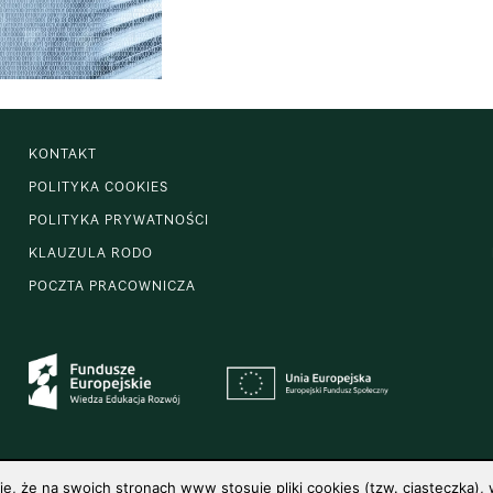
KONTAKT
POLITYKA COOKIES
POLITYKA PRYWATNOŚCI
KLAUZULA RODO
POCZTA PRACOWNICZA
 że na swoich stronach www stosuje pliki cookies (tzw. ciasteczka), w