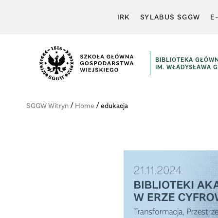
IRK
SYLABUS SGGW
E
BIBLIOTEKA GŁÓW
IM. WŁADYSŁAWA 
Szkoła
Główna
/
/
SGGW Witryn
Home
edukacja
Gospodarstwa
Wiejskiego
w
Warszawie