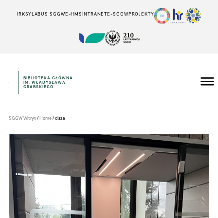
IRK
SYLABUS SGGW
E-HMS
INTRANET
E-SGGW
PROJEKTY
BIBLIOTEKA GŁÓWNA
IM. WŁADYSŁAWA
Szkoła
GRABSKIEGO
Główna
Gospodarstwa
Wiejskiego
w
/
/
SGGW Witryn
Home
cisza
Warszawie