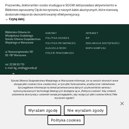
Pracowniku, doktorantko i osobo studiująca w SGGW! Jeśli posiadasz aktywne konto w
Bibliotece zapraszamy Cię do korzystania z naszych kabin akustycznych, które stanowią
doskonałe miejsce do skoncentrowanej i efektywnej pracy.
Czytaj dalej
Biblioteka Główna im.
KONTAKT
INTRANET
Władysława Grabskiego
POLITYKA COOKIES
BIP
Szkoła Główna Gospodarstwa
Wiejskiego w Warszawie
POLITYKA PRYWATNOŚCI
DEKLARACJA DOSTĘPNOŚCI
KLAUZULA RODO
MAPA KAMPUSU
ul. Nowoursynowska 161
POCZTA PRACOWNICZA
02-787 Warszawa
tel.
22 59 35 710
e-mail:
bg_oin@sggw.edu.pl
Szkoła Główna Gospodarstwa Wiejskiego w Warszawie informuje, że na swoich stronach www
stosuje pliki cookies (tzw. ciasteczka), w tym pliki funkcjonalne, analityczne i reklamowe.
Szczegółowe informacje na temat przetwarzania danych użytkowników serwisu i
© 1816–2026 SGGW — ALL RIGHTS RESERVED
wykorzystywanych technologii śledzących dostępne są w „Polityce cookies”. Aby zmienić
ustawienia skorzystaj z ustawień swojej przeglądarki, aby wyłączyć pliki cookies kliknij \"Nie
wyrażam zgody\".
Wyrażam zgodę
Nie wyrażam zgody
Polityka cookies