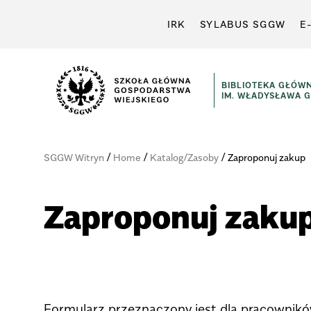
IRK
SYLABUS SGGW
E
BIBLIOTEKA GŁÓW
IM. WŁADYSŁAWA 
/
/
/
SGGW Witryn
Home
Katalog/Zasoby
Zaproponuj zakup
Zaproponuj zaku
Formularz przeznaczony jest dla pracownik