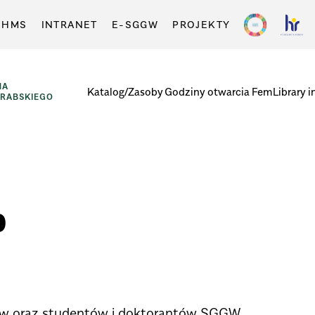
-HMS
INTRANET
E-SGGW
PROJEKTY
NA
Katalog/Zasoby
Godziny otwarcia
FemLibrary i
GRABSKIEGO
p
ów oraz studentów i doktorantów SGGW.