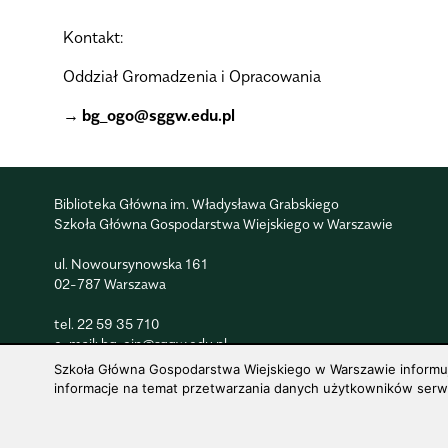
Kontakt:
Oddział Gromadzenia i Opracowania
bg_ogo@sggw.edu.pl
Biblioteka Główna im. Władysława Grabskiego
Szkoła Główna Gospodarstwa Wiejskiego w Warszawie
ul. Nowoursynowska 161
02-787 Warszawa
tel.
22 59 35 710
e-mail:
bg_oin@sggw.edu.pl
Szkoła Główna Gospodarstwa Wiejskiego w Warszawie informuje,
informacje na temat przetwarzania danych użytkowników serwis
© 1816–2026 SGGW — ALL RIGHTS RESERVED