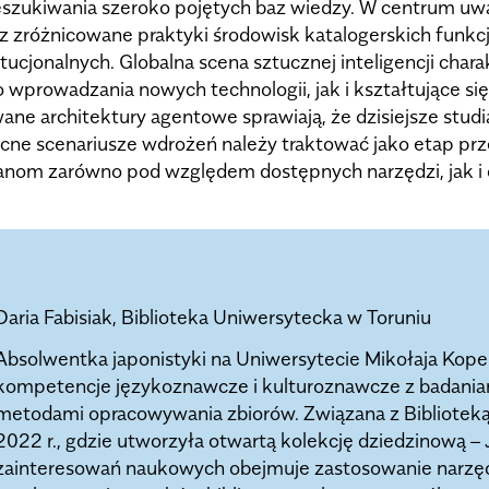
zukiwania szeroko pojętych baz wiedzy. W centrum uwag
az zróżnicowane praktyki środowisk katalogerskich funk
ucjonalnych. Globalna scena sztucznej inteligencji chara
wprowadzania nowych technologii, jak i kształtujące się
ane architektury agentowe sprawiają, że dzisiejsze stu
becne scenariusze wdrożeń należy traktować jako etap prz
anom zarówno pod względem dostępnych narzędzi, jak i 
Daria Fabisiak, Biblioteka Uniwersytecka w Toruniu
Absolwentka japonistyki na Uniwersytecie Mikołaja Koper
kompetencje językoznawcze i kulturoznawcze z badani
metodami opracowywania zbiorów. Związana z Biblioteką
2022 r., gdzie utworzyła otwartą kolekcję dziedzinową – 
zainteresowań naukowych obejmuje zastosowanie narzędzi