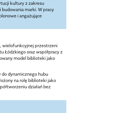
tucji kultury z zakresu
i budowania marki. W pracy
blonowe i angażujące
, wielofunkcyjnej przestrzeni
tu Łódzkiego oraz współpracy z
wany model biblioteki jako
acy do dynamicznego hubu
żony na rolę biblioteki jako
współtworzeniu działań bez