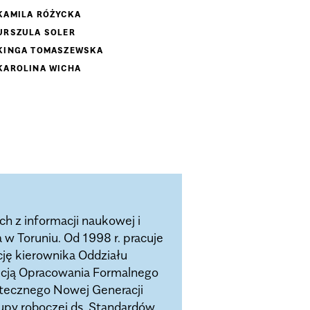
KAMILA RÓŻYCKA
URSZULA SOLER
KINGA TOMASZEWSKA
KAROLINA WICHA
ch z informacji naukowej i
w Toruniu. Od 1998 r. pracuje
cję kierownika Oddziału
ekcją Opracowania Formalnego
otecznego Nowej Generacji
upy roboczej ds. Standardów