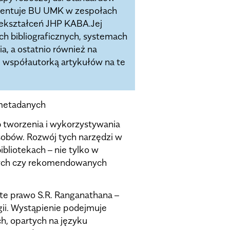
ezentuje BU UMK w zespołach
zekształceń JHP KABA.Jej
h bibliograficznych, systemach
a, a ostatnio również na
 i współautorką artykułów na te
 metadanych
b tworzenia i wykorzystywania
sobów. Rozwój tych narzędzi w
ibliotekach – nie tylko w
anych czy rekomendowanych
rte prawo S.R. Ranganathana –
gii. Wystąpienie podejmuje
h, opartych na języku