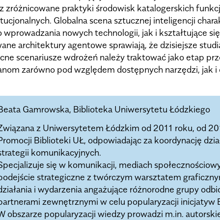
az zróżnicowane praktyki środowisk katalogerskich funk
ucjonalnych. Globalna scena sztucznej inteligencji chara
wprowadzania nowych technologii, jak i kształtujące się
ane architektury agentowe sprawiają, że dzisiejsze stu
becne scenariusze wdrożeń należy traktować jako etap prz
anom zarówno pod względem dostępnych narzędzi, jak i 
Beata Gamrowska, Biblioteka Uniwersytetu Łódzkiego
Związana z Uniwersytetem Łódzkim od 2011 roku, od 2
Promocji Biblioteki UŁ, odpowiadając za koordynację dzi
strategii komunikacyjnych.
Specjalizuje się w komunikacji, mediach społecznościowy
podejście strategiczne z twórczym warsztatem graficznym 
działania i wydarzenia angażujące różnorodne grupy odbi
partnerami zewnętrznymi w celu popularyzacji inicjatyw B
W obszarze popularyzacji wiedzy prowadzi m.in. autorski