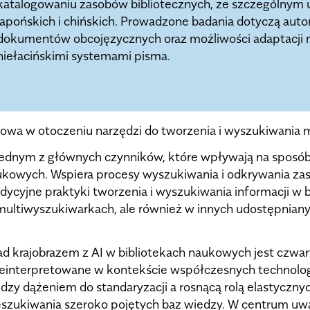
katalogowaniu zasobów bibliotecznych, ze szczególnym 
japońskich i chińskich. Prowadzone badania dotyczą aut
dokumentów obcojęzycznych oraz możliwości adaptacji m
niełacińskimi systemami pisma.
aukowa w otoczeniu narzędzi do tworzenia i wyszukiwania
ę jednym z głównych czynników, które wpływają na sposó
kowych. Wspiera procesy wyszukiwania i odkrywania za
dycyjne praktyki tworzenia i wyszukiwania informacji w b
 multiwyszukiwarkach, ale również w innych udostępni
nad krajobrazem z AI w bibliotekach naukowych jest czwa
– reinterpretowane w kontekście współczesnych technolo
zy dążeniem do standaryzacji a rosnącą rolą elastycznyc
zukiwania szeroko pojętych baz wiedzy. W centrum uwag