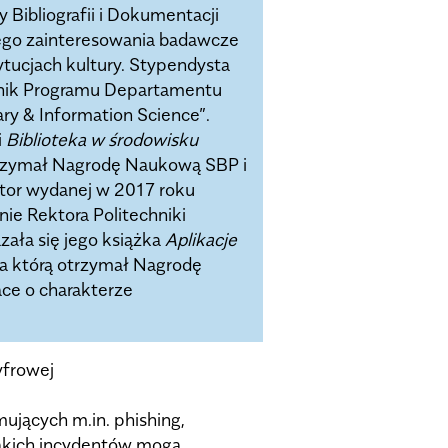
Bibliografii i Dokumentacji
 Jego zainteresowania badawcze
tucjach kultury. Stypendysta
tnik Programu Departamentu
ary & Information Science”.
i
Biblioteka w środowisku
otrzymał Nagrodę Naukową SBP i
tor wydanej w 2017 roku
ie Rektora Politechniki
ała się jego książka
Aplikacje
za którą otrzymał Nagrodę
ce o charakterze
yfrowej
ujących m.in. phishing,
akich incydentów mogą