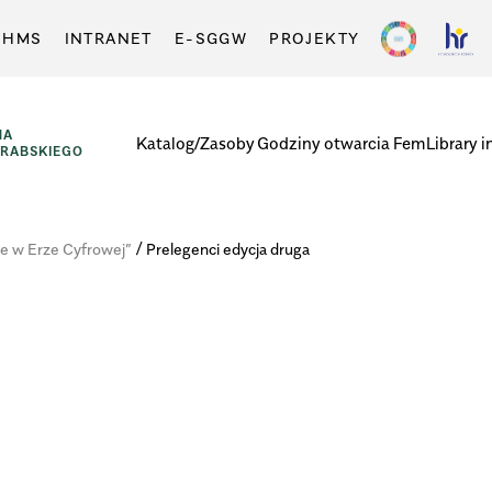
-HMS
INTRANET
E-SGGW
PROJEKTY
NA
Katalog/Zasoby
Godziny otwarcia
FemLibrary i
GRABSKIEGO
/
ie w Erze Cyfrowej”
Prelegenci edycja druga