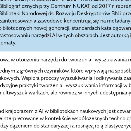
Bibliograficznych przy Centrum NUKAT, od 2017 r. repr
Biblioteki Narodowej ds. Rozwoju Deskryptorów BN i pr
zainteresowania zawodowe koncentrują się na metadanyc
bibliotecznych nowej generacji, standardach katalogowani
zastosowaniu narzędzi AI w tych obszarach. Jest autorką
tematy.
aukowa w otoczeniu narzędzi do tworzenia i wyszukiwania
ę jednym z głównych czynników, które wpływają na sposó
kowych. Wspiera procesy wyszukiwania i odkrywania za
dycyjne praktyki tworzenia i wyszukiwania informacji w b
 multiwyszukiwarkach, ale również w innych udostępni
nad krajobrazem z AI w bibliotekach naukowych jest czwa
– reinterpretowane w kontekście współczesnych technolo
zy dążeniem do standaryzacji a rosnącą rolą elastycznyc