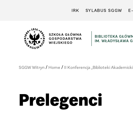
IRK
SYLABUS SGGW
E
BIBLIOTEKA GŁÓW
IM. WŁADYSŁAWA 
/
/
SGGW Witryn
Home
II Konferencja „Biblioteki Akademick
Prelegenci