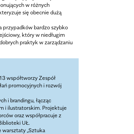
cjonujących w różnych
kteryzuje się obecnie dużą
dia przypadków bardzo szybko
ejściowy, który w niedługim
dobrych praktyk w zarządzaniu
013 współtworzy Zespół
ałań promocyjnych i rozwój
ch i brandingu, łącząc
i ilustratorskim. Projektuje
orców oraz współpracuje z
iblioteki UŁ.
e warsztaty „Sztuka