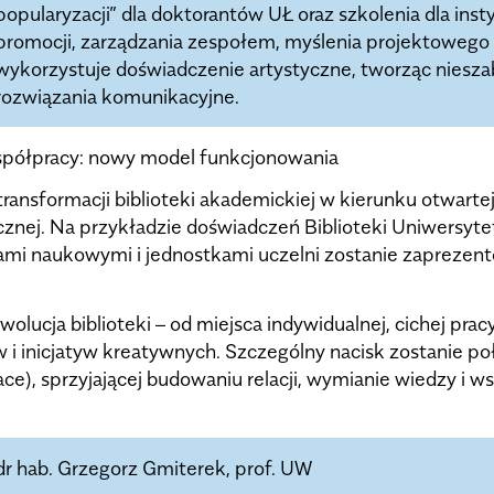
popularyzacji” dla doktorantów UŁ oraz szkolenia dla insty
promocji, zarządzania zespołem, myślenia projektowego 
wykorzystuje doświadczenie artystyczne, tworząc niesza
rozwiązania komunikacyjne.
współpracy: nowy model funkcjonowania
ansformacji biblioteki akademickiej w kierunku otwartej
cznej. Na przykładzie doświadczeń Biblioteki Uniwersyte
i naukowymi i jednostkami uczelni zostanie zaprezento
wolucja biblioteki – od miejsca indywidualnej, cichej pr
i inicjatyw kreatywnych. Szczególny nacisk zostanie poło
pace), sprzyjającej budowaniu relacji, wymianie wiedzy i 
dr hab. Grzegorz Gmiterek, prof. UW