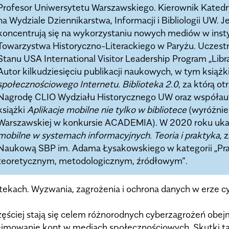
Profesor Uniwersytetu Warszawskiego. Kierownik Katedry 
na Wydziale Dziennikarstwa, Informacji i Bibliologii UW.
koncentrują się na wykorzystaniu nowych mediów w insty
Towarzystwa Historyczno-Literackiego w Paryżu. Uczes
Stanu USA International Visitor Leadership Program „Libr
Autor kilkudziesięciu publikacji naukowych, w tym książk
społecznościowego Internetu. Biblioteka 2.0
, za którą 
Nagrodę CLIO Wydziału Historycznego UW oraz współau
książki
Aplikacje mobilne nie tylko w bibliotece
(wyróżnien
Warszawskiej w konkursie ACADEMIA). W 2020 roku ukaz
mobilne w systemach informacyjnych. Teoria i praktyka
, 
Naukową SBP im. Adama Łysakowskiego w kategorii „Pra
teoretycznym, metodologicznym, źródłowym”.
ekach. Wyzwania, zagrożenia i ochrona danych w erze c
zęściej stają się celem różnorodnych cyberzagrożeń obejm
ejmowanie kont w mediach społecznościowych. Skutki t