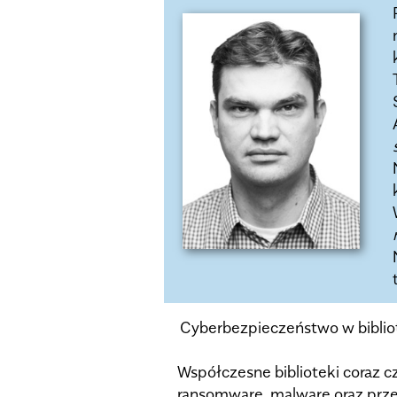
Cyberbezpieczeństwo w bibliot
Współczesne biblioteki coraz c
ransomware, malware oraz prz