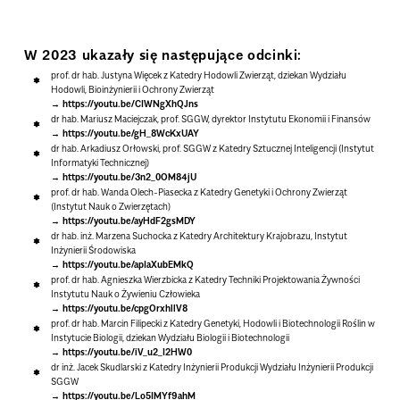
W 2023 ukazały się następujące odcinki:
prof. dr hab. Justyna Więcek z Katedry Hodowli Zwierząt, dziekan Wydziału
Hodowli, Bioinżynierii i Ochrony Zwierząt
https://youtu.be/CIWNgXhQJns
dr hab. Mariusz Maciejczak, prof. SGGW, dyrektor Instytutu Ekonomii i Finansów
https://youtu.be/gH_8WcKxUAY
dr hab. Arkadiusz Orłowski, prof. SGGW z Katedry Sztucznej Inteligencji (Instytut
Informatyki Technicznej)
https://youtu.be/3n2_0OM84jU
prof. dr hab. Wanda Olech-Piasecka z Katedry Genetyki i Ochrony Zwierząt
(Instytut Nauk o Zwierzętach)
https://youtu.be/ayHdF2gsMDY
dr hab. inż. Marzena Suchocka z Katedry Architektury Krajobrazu, Instytut
Inżynierii Środowiska
https://youtu.be/apIaXubEMkQ
prof. dr hab. Agnieszka Wierzbicka z Katedry Techniki Projektowania Żywności
Instytutu Nauk o Żywieniu Człowieka
https://youtu.be/cpgOrxhllV8
prof. dr hab. Marcin Filipecki z Katedry Genetyki, Hodowli i Biotechnologii Roślin w
Instytucie Biologii, dziekan Wydziału Biologii i Biotechnologii
https://youtu.be/iV_u2_I2HW0
dr inż. Jacek Skudlarski z Katedry Inżynierii Produkcji Wydziału Inżynierii Produkcji
SGGW
https://youtu.be/Lo5IMYf9ahM