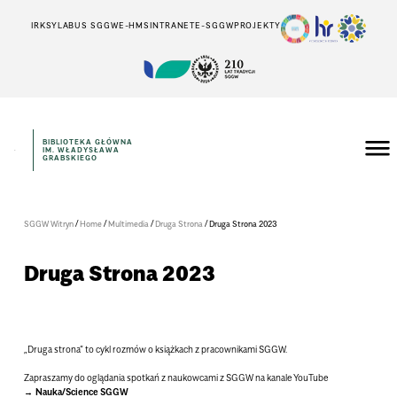
IRK
SYLABUS SGGW
E-HMS
INTRANET
E-SGGW
PROJEKTY
BIBLIOTEKA GŁÓWNA
IM. WŁADYSŁAWA
GRABSKIEGO
/
/
/
/
SGGW Witryn
Home
Multimedia
Druga Strona
Druga Strona 2023
Druga Strona 2023
„Druga strona” to cykl rozmów o książkach z pracownikami SGGW.
Zapraszamy do oglądania spotkań z naukowcami z SGGW na kanale YouTube
Nauka/Science SGGW