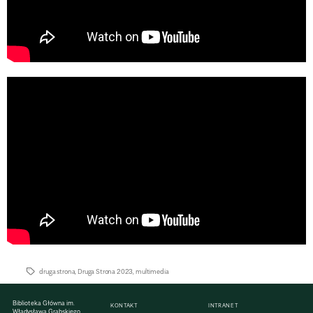
druga strona
,
Druga Strona 2023
,
multimedia
Biblioteka Główna im.
KONTAKT
INTRANET
Władysława Grabskiego