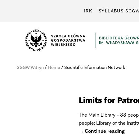
IRK
SYLLABUS SGG
BIBLIOTEKA GŁÓW
IM. WŁADYSŁAWA 
Szkoła
Główna
/
/
SGGW Witryn
Home
Scientific Information Network
Gospodarstwa
Wiejskiego
w
Warszawie
Limits for Patr
The Main Library - 88 peopl
people; Library of the Inst
Continue reading