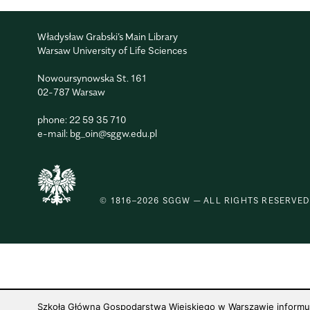
Władysław Grabski’s Main Library
Warsaw University of Life Sciences
Nowoursynowska St. 161
02-787 Warsaw
phone:
22 59 35 710
e-mail:
bg_oin@sggw.edu.pl
© 1816–2026 SGGW — ALL RIGHTS RESERVED
Szkoła Główna Gospodarstwa Wiejskiego w Warszawie informuje,