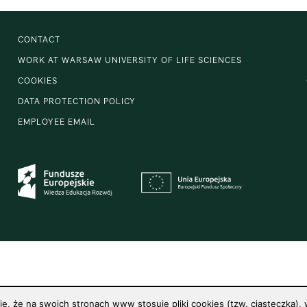
CONTACT
WORK AT WARSAW UNIVERSITY OF LIFE SCIENCES
COOKIES
DATA PROTECTION POLICY
EMPLOYEE EMAIL
 że na swoich stronach www stosuje pliki cookies (tzw. ciasteczka), w