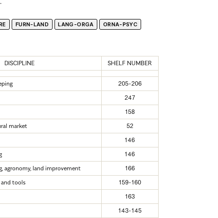
.
RE
FURN-LAND
LANG-ORGA
ORNA-PSYC
DISCIPLINE
SHELF NUMBER
eping
205-206
247
158
ural market
52
146
g
146
ng, agronomy, land improvement
166
 and tools
159-160
s
163
143-145