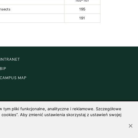
105-107
insects
195
191
INTRANET
BIP
CAMPUS MAP
 tym pliki funkcjonalne, analityczne i reklamowe. Szczegółowe
cookies”. Aby zmienić ustawienia skorzystaj z ustawień swojej