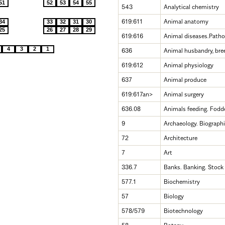
51
52
53
54
55
543
Analytical chemistry
619:611
Animal anatomy
34
33
32
31
30
25
26
27
28
29
619:616
Animal diseases.Patho
4
3
2
1
636
Animal husbandry, bree
619:612
Animal physiology
637
Animal produce
619:617an>
Animal surgery
636.08
Animals feeding. Fodd
9
Archaeology. Biographi
72
Architecture
7
Art
336.7
Banks. Banking. Stock
577.1
Biochemistry
57
Biology
578/579
Biotechnology