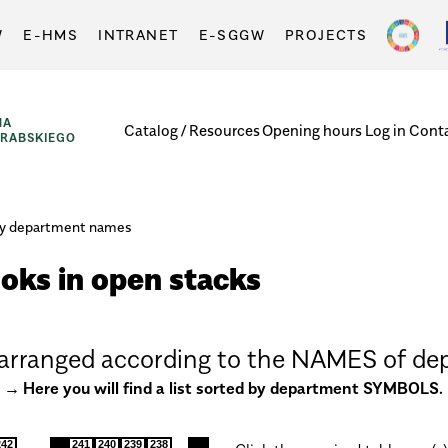
W
E-HMS
INTRANET
E-SGGW
PROJECTS
NA
Catalog / Resources
Opening hours
Log in
Cont
GRABSKIEGO
by department names
ks in open stacks
s arranged according to the
NAMES
of de
Here you will find a list sorted by department
SYMBOLS
.
242
241
240
239
238