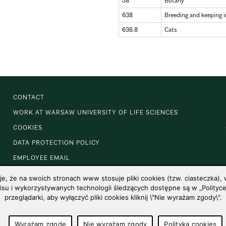
58
Botany
638
Breeding and keeping 
636.8
Cats
CONTACT
WORK AT WARSAW UNIVERSITY OF LIFE SCIENCES
COOKIES
DATA PROTECTION POLICY
EMPLOYEE EMAIL
 że na swoich stronach www stosuje pliki cookies (tzw. ciasteczka), w
u i wykorzystywanych technologii śledzących dostępne są w „Polityce 
przeglądarki, aby wyłączyć pliki cookies kliknij \"Nie wyrażam zgody\".
Wyrażam zgodę
Nie wyrażam zgody
Polityka cookies