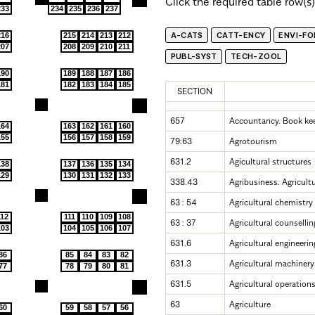
Click the required table row(s)
233
234
235
236
237
A-CATS
CATT-ENCY
ENVI-FO
216
215
214
213
212
207
208
209
210
211
PUBL-SYST
TECH-ZOOL
190
189
188
187
186
181
182
183
184
185
SECTION
657
Accountancy. Book ke
164
163
162
161
160
155
156
157
158
159
79:63
Agrotourism
631.2
Agicultural structures
138
137
136
135
134
129
130
131
132
133
338.43
Agribusiness. Agricult
63 : 54
Agricultural chemistry
112
111
110
109
108
63 : 37
Agricultural counsellin
103
104
105
106
107
631.6
Agricultural engineeri
86
85
84
83
82
631.3
Agricultural machinery
77
78
79
80
81
631.5
Agricultural operation
63
Agriculture
60
59
58
57
56