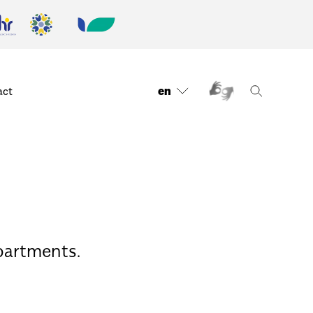
en
act
partments.