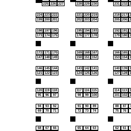
225
226
227
228
229
230
231
232
224
223
222
221
220
219
218
217
199
200
201
202
203
204
205
206
198
197
196
195
194
193
192
191
173
174
175
176
177
178
179
180
172
171
170
169
168
167
166
165
147
148
149
150
151
152
153
154
146
145
144
143
142
141
140
139
121
122
123
124
125
126
127
128
120
119
118
117
116
115
114
113
95
96
97
98
99
100
101
102
94
93
92
91
90
89
88
87
69
70
71
72
73
74
75
76
68
67
66
65
64
63
62
61