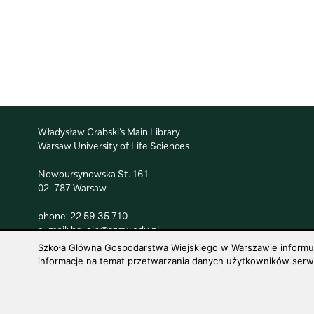
Władysław Grabski’s Main Library
Warsaw University of Life Sciences
Nowoursynowska St. 161
02-787 Warsaw
phone:
22 59 35 710
e-mail:
bg_oin@sggw.edu.pl
Szkoła Główna Gospodarstwa Wiejskiego w Warszawie informuje,
informacje na temat przetwarzania danych użytkowników serwis
© 1816–2026 SGGW — ALL RIGHTS RESERVED