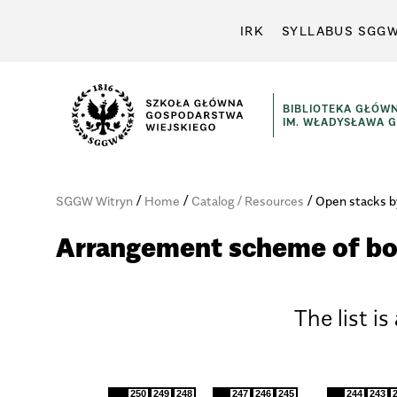
IRK
SYLLABUS SGG
BIBLIOTEKA GŁÓW
IM. WŁADYSŁAWA 
/
/
/
SGGW Witryn
Home
Catalog / Resources
Open stacks 
Arrangement scheme of boo
The list i
250
249
248
247
246
245
244
243