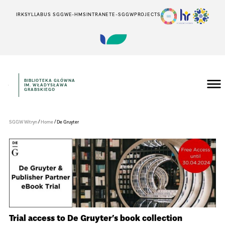
IRK
SYLLABUS SGGW
E-HMS
INTRANET
E-SGGW
PROJECTS
BIBLIOTEKA GŁÓWNA
IM. WŁADYSŁAWA
Szkoła
GRABSKIEGO
Główna
Gospodarstwa
Wiejskiego
w
/
/
SGGW Witryn
Home
De Gruyter
Warszawie
Trial access to De Gruyter’s book collection