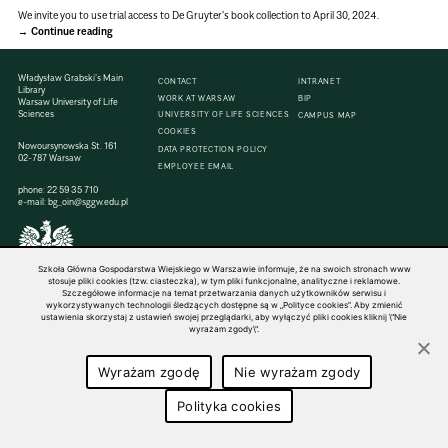
We invite you to use trial access to De Gruyter's book collection to April 30, 2024.
Continue reading
Władysław Grabski’s Main
CONTACT
INTRANET
Library
WORK AT WARSAW
BIP
Warsaw University of Life
Sciences
UNIVERSITY OF LIFE SCIENCES
CAMPUS MAP
COOKIES
Nowoursynowska St. 161
DATA PROTECTION POLICY
02-787 Warsaw
EMPLOYEE EMAIL
phone:
22 59 35 710
e-mail:
bg_oin@sggw.edu.pl
Szkoła Główna Gospodarstwa Wiejskiego w Warszawie informuje, że na swoich stronach www
© 1816–2026 SGGW — ALL RIGHTS RESERVED
stosuje pliki cookies (tzw. ciasteczka), w tym pliki funkcjonalne, analityczne i reklamowe.
Szczegółowe informacje na temat przetwarzania danych użytkowników serwisu i
wykorzystywanych technologii śledzących dostępne są w „Polityce cookies”. Aby zmienić
ustawienia skorzystaj z ustawień swojej przeglądarki, aby wyłączyć pliki cookies kliknij \"Nie
wyrażam zgody\".
Wyrażam zgodę
Nie wyrażam zgody
Polityka cookies