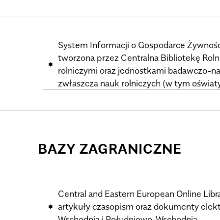
System Informacji o Gospodarce Żywności
tworzona przez Centralna Bibliotekę Rol
rolniczymi oraz jednostkami badawczo-n
zwłaszcza nauk rolniczych (w tym oświaty 
BAZY ZAGRANICZNE
Central and Eastern European Online Libr
artykuły czasopism oraz dokumenty elek
Wschodnią i Południowo-Wschodnią.